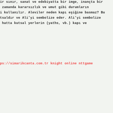
ir sınır, sanat ve edebiyatta bir imge, inançta bir
 zamanda kararsızlık ve umut gibi durumların
i kullanılır. Aleviler neden kapı eşiğine basmaz? Bu
tsaldır ve Ali’yi sembolize eder. Ali’yi sembolize
 hatta kutsal yerlerin (yaths, vb.) kapı ve
ps://simarikcanta.com.tr
knight online
nttgame