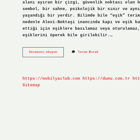
alanı ayıran bir çizgi, güvenlik noktası olan b
sembol, bir sahne, psikolojik bir sınır ve aynı
yaşandığı bir yerdir. Bilimde bile “eşik” terim
nedenle Alevi-Bektaşi inancında kapı ve eşik ku
ettiği için eşiklere basılamaz veya oturulamaz,
eşiklerini öperek bile girilebilir.…
Eşik
Devamını okuyun
Yorum Bırak
Neden
Kutsaldır
https://mobilyaclub.com
https://dumu.com.tr
htt
Sitemap