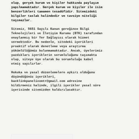
olup, gerçek kurum ve kişiler hakkında paylaşım
yapılmamaktadır. Gerçek kurum ve kişiler ile isim
benzerlikleri tamamen tesadüfidir. Sitemizdeki
bilgiler taslak halindedir ve tavsiye niteliği
taşımazlar.
Sitemiz, 5651 Sayılı Kanun gereğince Bilgi
Teknolojileri ve İletişim Kurumu (BTK) tarafından
onaylanmış bir Yer Sağlayıcı olarak hizmet
vermektedir. Bu nedenle, sitedeki içerikleri
proaktif olarak denetleme veya araştırma
yükümlülüğümüz bulunmamaktadır. Ancak, üyelerimiz
yazdıkları içeriklerin sorumluluğunu taşımakta
olup, siteye üye olarak bu sorumluluğu kabul
etmiş sayılırlar.
Hukuka ve yasal düzenlemelere aykırı olduğunu
düşündüğünüz içerikleri,
backlinkpanelicomtr@gmail.com
adresine
bildirmeniz halinde, ilgili içerikler yasal süre
içerisinde sitemizden kaldırılacaktır.
Arama