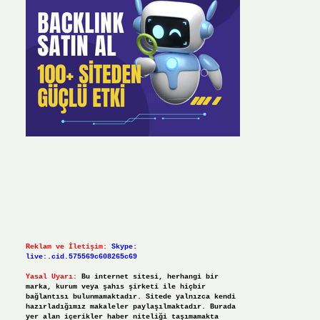
Reklam ve İletişim:
Skype:
live:.cid.575569c608265c69
Yasal Uyarı:
Bu internet sitesi, herhangi bir
marka, kurum veya şahıs şirketi ile hiçbir
bağlantısı bulunmamaktadır. Sitede yalnızca kendi
hazırladığımız makaleler paylaşılmaktadır. Burada
yer alan içerikler haber niteliği taşımamakta