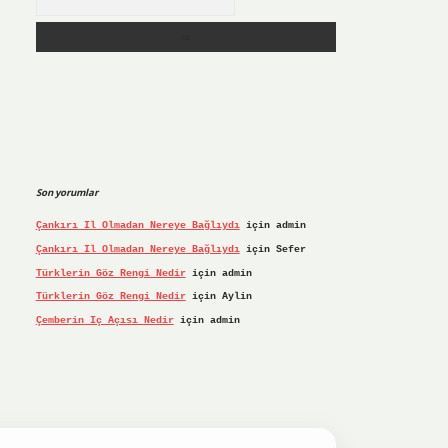
Son yorumlar
Çankırı Il Olmadan Nereye Bağlıydı
için
admin
Çankırı Il Olmadan Nereye Bağlıydı
için
Sefer
Türklerin Göz Rengi Nedir
için
admin
Türklerin Göz Rengi Nedir
için
Aylin
Çemberin Iç Açısı Nedir
için
admin