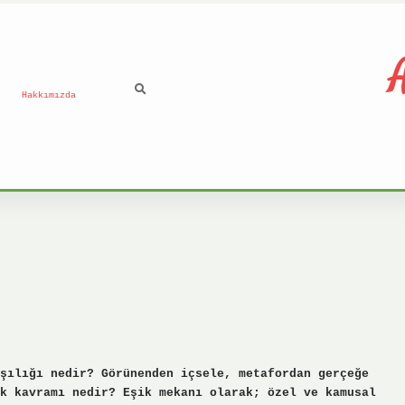
A
Hakkımızda
i
hiltonbet
ilbet giriş yap
ilbet.online
Betexper giriş adre
şılığı nedir? Görünenden içsele, metafordan gerçeğe
k kavramı nedir? Eşik mekanı olarak; özel ve kamusal