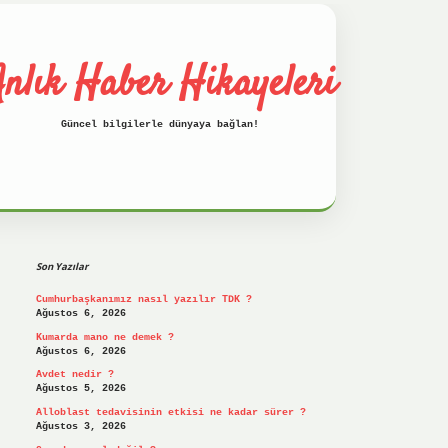
nlık Haber Hikayeleri
Güncel bilgilerle dünyaya bağlan!
Sidebar
betci
hiltonbet
ilbet giriş yap
ilbe
Son Yazılar
Cumhurbaşkanımız nasıl yazılır TDK ?
Ağustos 6, 2026
Kumarda mano ne demek ?
Ağustos 6, 2026
Avdet nedir ?
Ağustos 5, 2026
Alloblast tedavisinin etkisi ne kadar sürer ?
Ağustos 3, 2026