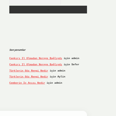
Son yorumlar
Çankırı Il Olmadan Nereye Bağlıydı
için
admin
Çankırı Il Olmadan Nereye Bağlıydı
için
Sefer
Türklerin Göz Rengi Nedir
için
admin
Türklerin Göz Rengi Nedir
için
Aylin
Çemberin Iç Açısı Nedir
için
admin