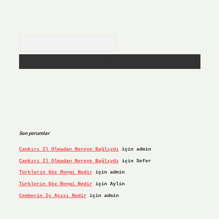
Arama
Son yorumlar
Çankırı Il Olmadan Nereye Bağlıydı
için
admin
Çankırı Il Olmadan Nereye Bağlıydı
için
Sefer
Türklerin Göz Rengi Nedir
için
admin
Türklerin Göz Rengi Nedir
için
Aylin
Çemberin Iç Açısı Nedir
için
admin