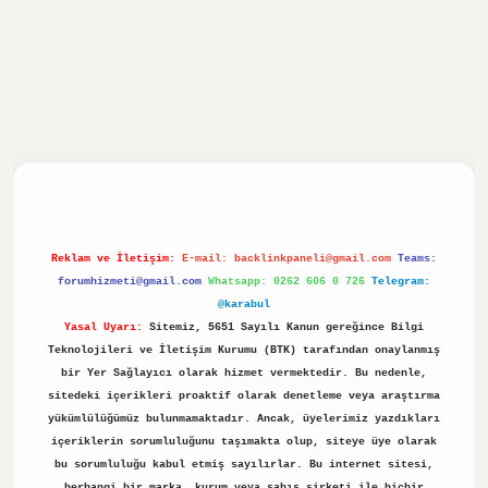
iş yap
ilbet.online
Betexper giriş adresi güncellendi
betex
Reklam ve İletişim:
E-mail:
backlinkpaneli@gmail.com
Teams:
forumhizmeti@gmail.com
Whatsapp: 0262 606 0 726
Telegram:
@karabul
Yasal Uyarı:
Sitemiz, 5651 Sayılı Kanun gereğince Bilgi
Teknolojileri ve İletişim Kurumu (BTK) tarafından onaylanmış
bir Yer Sağlayıcı olarak hizmet vermektedir. Bu nedenle,
sitedeki içerikleri proaktif olarak denetleme veya araştırma
yükümlülüğümüz bulunmamaktadır. Ancak, üyelerimiz yazdıkları
içeriklerin sorumluluğunu taşımakta olup, siteye üye olarak
bu sorumluluğu kabul etmiş sayılırlar. Bu internet sitesi,
herhangi bir marka, kurum veya şahıs şirketi ile hiçbir