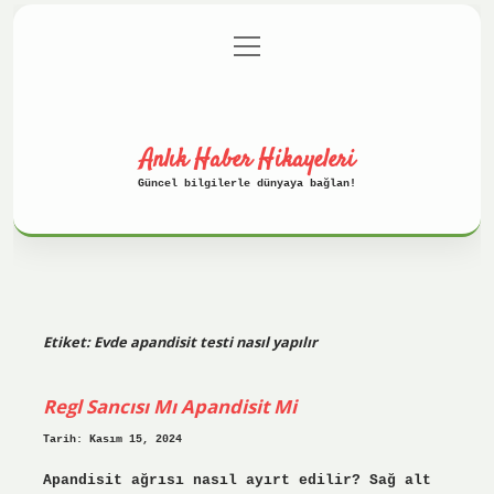
menüyü
Anasayfa
Gizlilik Politikası
aç
Yasal Uyarı
Hakkımızda
Anlık Haber Hikayeleri
Güncel bilgilerle dünyaya bağlan!
Etiket:
Evde apandisit testi nasıl yapılır
Regl Sancısı Mı Apandisit Mi
Tarih: Kasım 15, 2024
Apandisit ağrısı nasıl ayırt edilir? Sağ alt