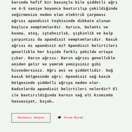
karında hafif bir basınçla bile şiddetli ağrı
ve 4-5 saniye boyunca bastırılıp çekildiğinde
seğirmenize neden olan elektrik çarpması
ağrısı apandisit teşhisinde dikkate alınan
başlıca semptomlardır. Ayrıca, bulantı ve
kusma, ateş, iştahsızlık, şişkinlik ve kalp
çarpıntısı da apandisit semptomlarıdır. Kasık
ağrısı mı apandisit mi? Apandisit belirtileri
genellikle her kişide farklı şekilde ortaya
çıkar. Karın ağrısı: Karın ağrısı genellikle
aniden gelir ve yumruk yemişsiniz gibi
hissedersiniz. Ağrı ani ve şiddetlidir. Sağ
kasık bölgesinde ağrı: Apandisit sağ kasık
bölgesinde şiddetli ağrıya neden olur.
Kadınlarda apandisit belirtileri nelerdir? El
ile bastırıldığında karnın sağ alt kısmında
hassasiyet, bıçak…
Regl
Devamını okuyun
Yorum Bırak
Sancısı
Mı
Apandisit