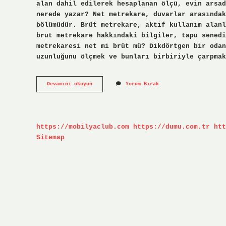
alan dahil edilerek hesaplanan ölçü, evin arsad
nerede yazar? Net metrekare, duvarlar arasındak
bölümüdür. Brüt metrekare, aktif kullanım alanl
brüt metrekare hakkındaki bilgiler, tapu senedi
metrekaresi net mi brüt mü? Dikdörtgen bir odan
uzunluğunu ölçmek ve bunları birbiriyle çarpmak
Tapuda
Devamını okuyun
Yorum Bırak
Yazan
Metrekare
Brüt
Mü
Net
https://mobilyaclub.com
https://dumu.com.tr
htt
Mi
Sitemap