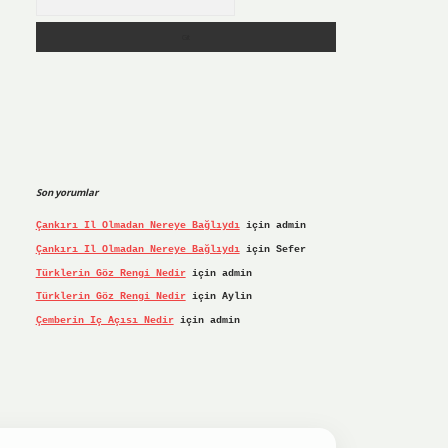
Son yorumlar
Çankırı Il Olmadan Nereye Bağlıydı
için
admin
Çankırı Il Olmadan Nereye Bağlıydı
için
Sefer
Türklerin Göz Rengi Nedir
için
admin
Türklerin Göz Rengi Nedir
için
Aylin
Çemberin Iç Açısı Nedir
için
admin