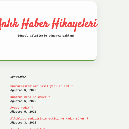
nlık Haber Hikayeleri
Güncel bilgilerle dünyaya bağlan!
Sidebar
betci
hiltonbet
ilbet giriş yap
ilbet.on
Son Yazılar
Cumhurbaşkanımız nasıl yazılır TDK ?
Ağustos 6, 2026
Kumarda mano ne demek ?
Ağustos 6, 2026
Avdet nedir ?
Ağustos 5, 2026
Alloblast tedavisinin etkisi ne kadar sürer ?
Ağustos 3, 2026