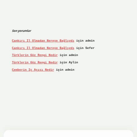
Son yorumlar
Çankırı Il Olmadan Nereye Bağlıydı
için
admin
Çankırı Il Olmadan Nereye Bağlıydı
için
Sefer
Türklerin Göz Rengi Nedir
için
admin
Türklerin Göz Rengi Nedir
için
Aylin
Çemberin Iç Açısı Nedir
için
admin
iş yap
ilbet.online
Betexper giriş adresi güncellendi
betex