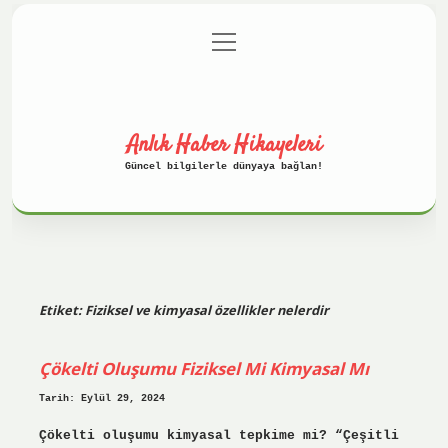
menüyü
Anasayfa
Gizlilik Politikası
aç
Yasal Uyarı
Hakkımızda
Anlık Haber Hikayeleri
Güncel bilgilerle dünyaya bağlan!
Etiket:
Fiziksel ve kimyasal özellikler nelerdir
Çökelti Oluşumu Fiziksel Mi Kimyasal Mı
Tarih: Eylül 29, 2024
Çökelti oluşumu kimyasal tepkime mi? “Çeşitli