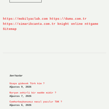
Oluşumu
Fiziksel
Mi
Kimyasal
Mı
https://mobilyaclub.com
https://dumu.com.tr
https://simarikcanta.com.tr
knight online
nttgame
Sitemap
Sidebar
Son Yazılar
Uzaya gidecek Türk kim ?
Ağustos 9, 2026
Kurşun zehirli bir madde midir ?
Ağustos 7, 2026
Cumhurbaşkanımız nasıl yazılır TDK ?
Ağustos 6, 2026