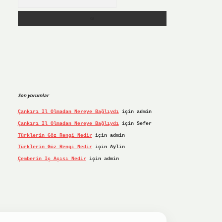
Son yorumlar
Çankırı Il Olmadan Nereye Bağlıydı
için
admin
Çankırı Il Olmadan Nereye Bağlıydı
için
Sefer
Türklerin Göz Rengi Nedir
için
admin
Türklerin Göz Rengi Nedir
için
Aylin
Çemberin Iç Açısı Nedir
için
admin