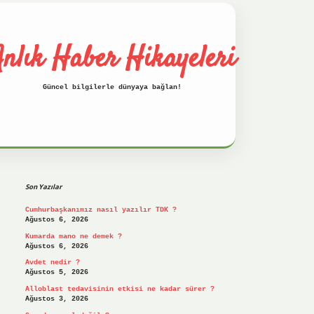
nlık Haber Hikayeleri
Güncel bilgilerle dünyaya bağlan!
Sidebar
betci
hiltonbet
ilbet giriş yap
ilbet.o
Son Yazılar
Cumhurbaşkanımız nasıl yazılır TDK ?
Ağustos 6, 2026
Kumarda mano ne demek ?
Ağustos 6, 2026
Avdet nedir ?
Ağustos 5, 2026
Alloblast tedavisinin etkisi ne kadar sürer ?
Ağustos 3, 2026