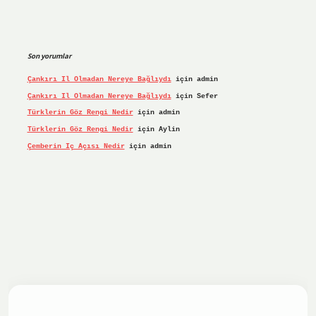
Son yorumlar
Çankırı Il Olmadan Nereye Bağlıydı
için
admin
Çankırı Il Olmadan Nereye Bağlıydı
için
Sefer
Türklerin Göz Rengi Nedir
için
admin
Türklerin Göz Rengi Nedir
için
Aylin
Çemberin Iç Açısı Nedir
için
admin
riş yap
ilbet.online
Betexper giriş adresi güncellendi
bete