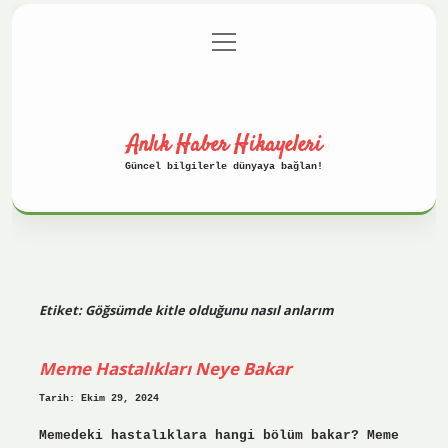
menüyü
Anasayfa
Gizlilik Politikası
aç
Yasal Uyarı
Hakkımızda
Anlık Haber Hikayeleri
Güncel bilgilerle dünyaya bağlan!
Etiket:
Göğsümde kitle olduğunu nasıl anlarım
Meme Hastalıkları Neye Bakar
Tarih: Ekim 29, 2024
Memedeki hastalıklara hangi bölüm bakar? Meme