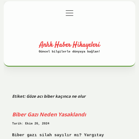
menüyü
Anasayfa
Gizlilik Politikası
aç
Yasal Uyarı
Hakkımızda
Anlık Haber Hikayeleri
Güncel bilgilerle dünyaya bağlan!
Etiket:
Göze acı biber kaçınca ne olur
Biber Gazı Neden Yasaklandı
Tarih: Ekim 26, 2024
Biber gazı silah sayılır mı? Yargıtay