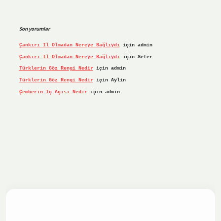
Son yorumlar
Çankırı Il Olmadan Nereye Bağlıydı
için
admin
Çankırı Il Olmadan Nereye Bağlıydı
için
Sefer
Türklerin Göz Rengi Nedir
için
admin
Türklerin Göz Rengi Nedir
için
Aylin
Çemberin Iç Açısı Nedir
için
admin
iş yap
ilbet.online
Betexper giriş adresi güncellendi
betex