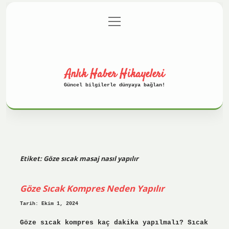
menüyü
Anasayfa
Gizlilik Politikası
aç
Yasal Uyarı
Hakkımızda
Anlık Haber Hikayeleri
Güncel bilgilerle dünyaya bağlan!
Etiket:
Göze sıcak masaj nasıl yapılır
Göze Sıcak Kompres Neden Yapılır
Tarih: Ekim 1, 2024
Göze sıcak kompres kaç dakika yapılmalı? Sıcak