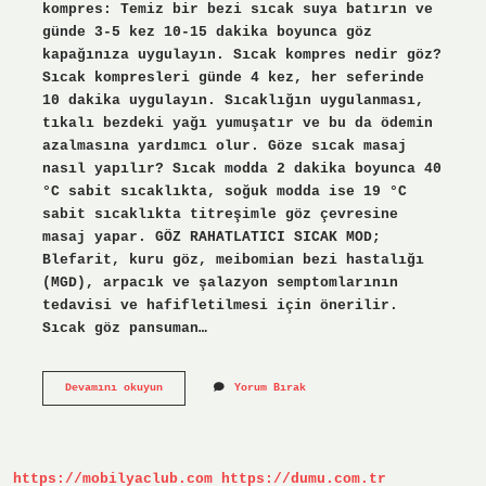
kompres: Temiz bir bezi sıcak suya batırın ve
günde 3-5 kez 10-15 dakika boyunca göz
kapağınıza uygulayın. Sıcak kompres nedir göz?
Sıcak kompresleri günde 4 kez, her seferinde
10 dakika uygulayın. Sıcaklığın uygulanması,
tıkalı bezdeki yağı yumuşatır ve bu da ödemin
azalmasına yardımcı olur. Göze sıcak masaj
nasıl yapılır? Sıcak modda 2 dakika boyunca 40
°C sabit sıcaklıkta, soğuk modda ise 19 °C
sabit sıcaklıkta titreşimle göz çevresine
masaj yapar. GÖZ RAHATLATICI SICAK MOD;
Blefarit, kuru göz, meibomian bezi hastalığı
(MGD), arpacık ve şalazyon semptomlarının
tedavisi ve hafifletilmesi için önerilir.
Sıcak göz pansuman…
Göze
Devamını okuyun
Yorum Bırak
Sıcak
Kompres
Neden
Yapılır
https://mobilyaclub.com
https://dumu.com.tr