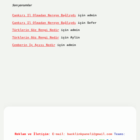
Son yorumlar
Çankırı Il Olmadan Nereye Bağlıydı
için
admin
Çankırı Il Olmadan Nereye Bağlıydı
için
Sefer
Türklerin Göz Rengi Nedir
için
admin
Türklerin Göz Rengi Nedir
için
Aylin
Çemberin Iç Açısı Nedir
için
admin
iriş yap
ilbet.online
Betexper giriş adresi güncellendi
bet
Reklam ve İletişim:
E-mail:
backlinkpaneli@gmail.com
Teams: