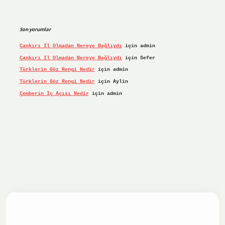
Son yorumlar
Çankırı Il Olmadan Nereye Bağlıydı
için
admin
Çankırı Il Olmadan Nereye Bağlıydı
için
Sefer
Türklerin Göz Rengi Nedir
için
admin
Türklerin Göz Rengi Nedir
için
Aylin
Çemberin Iç Açısı Nedir
için
admin
riş yap
ilbet.online
Betexper giriş adresi güncellendi
bete