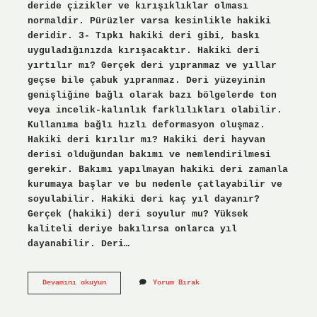
deride çizikler ve kırışıklıklar olması
normaldir. Pürüzler varsa kesinlikle hakiki
deridir. 3- Tıpkı hakiki deri gibi, baskı
uyguladığınızda kırışacaktır. Hakiki deri
yırtılır mı? Gerçek deri yıpranmaz ve yıllar
geçse bile çabuk yıpranmaz. Deri yüzeyinin
genişliğine bağlı olarak bazı bölgelerde ton
veya incelik-kalınlık farklılıkları olabilir.
Kullanıma bağlı hızlı deformasyon oluşmaz.
Hakiki deri kırılır mı? Hakiki deri hayvan
derisi olduğundan bakımı ve nemlendirilmesi
gerekir. Bakımı yapılmayan hakiki deri zamanla
kurumaya başlar ve bu nedenle çatlayabilir ve
soyulabilir. Hakiki deri kaç yıl dayanır?
Gerçek (hakiki) deri soyulur mu? Yüksek
kaliteli deriye bakılırsa onlarca yıl
dayanabilir. Deri…
Hakiki
Devamını okuyun
Yorum Bırak
Deri
Çatlar
Mı