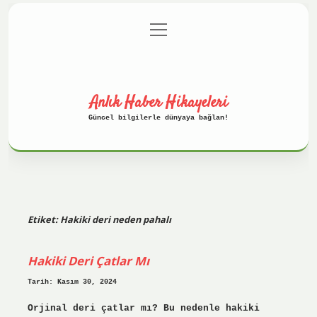
menüyü
Anasayfa
Gizlilik Politikası
aç
Yasal Uyarı
Hakkımızda
Anlık Haber Hikayeleri
Güncel bilgilerle dünyaya bağlan!
Etiket:
Hakiki deri neden pahalı
Hakiki Deri Çatlar Mı
Tarih: Kasım 30, 2024
Orjinal deri çatlar mı? Bu nedenle hakiki