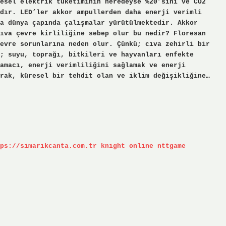
esel elektrik tüketiminin neredeyse %20’sini ve CO2
dır. LED’ler akkor ampullerden daha enerji verimli
a dünya çapında çalışmalar yürütülmektedir. Akkor
ıva çevre kirliliğine sebep olur bu nedir? Floresan
evre sorunlarına neden olur. Çünkü; cıva zehirli bir
; suyu, toprağı, bitkileri ve hayvanları enfekte
amacı, enerji verimliliğini sağlamak ve enerji
rak, küresel bir tehdit olan ve iklim değişikliğine…
ps://simarikcanta.com.tr
knight online
nttgame