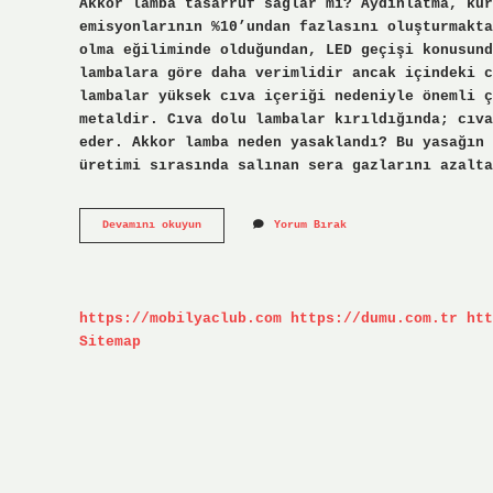
Akkor lamba tasarruf sağlar mı? Aydınlatma, kür
emisyonlarının %10’undan fazlasını oluşturmakta
olma eğiliminde olduğundan, LED geçişi konusund
lambalara göre daha verimlidir ancak içindeki c
lambalar yüksek cıva içeriği nedeniyle önemli ç
metaldir. Cıva dolu lambalar kırıldığında; cıva
eder. Akkor lamba neden yasaklandı? Bu yasağın 
üretimi sırasında salınan sera gazlarını azalta
Akkor
Devamını okuyun
Yorum Bırak
Lambalara
Göre
Daha
Verimlidir
Ancak
https://mobilyaclub.com
https://dumu.com.tr
htt
Içindeki
Cıva
Sitemap
Çevre
Kirliliğine
Sebep
Olur
Bu
Nedir