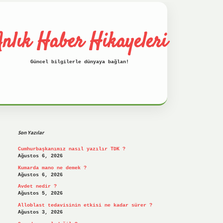
nlık Haber Hikayeleri
Güncel bilgilerle dünyaya bağlan!
Sidebar
betci
hiltonbet
ilbet giriş yap
ilbet.on
Son Yazılar
Cumhurbaşkanımız nasıl yazılır TDK ?
Ağustos 6, 2026
Kumarda mano ne demek ?
Ağustos 6, 2026
Avdet nedir ?
Ağustos 5, 2026
Alloblast tedavisinin etkisi ne kadar sürer ?
Ağustos 3, 2026