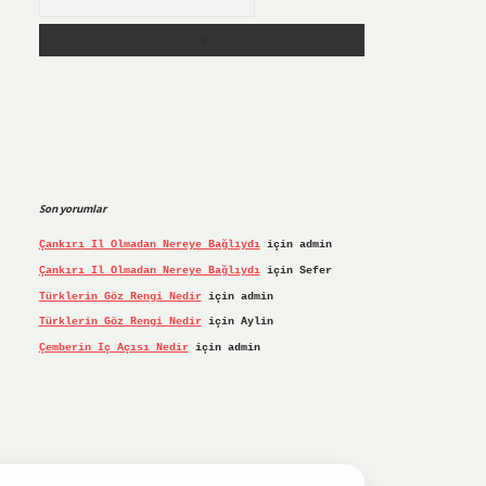
Son yorumlar
Çankırı Il Olmadan Nereye Bağlıydı
için
admin
Çankırı Il Olmadan Nereye Bağlıydı
için
Sefer
Türklerin Göz Rengi Nedir
için
admin
Türklerin Göz Rengi Nedir
için
Aylin
Çemberin Iç Açısı Nedir
için
admin