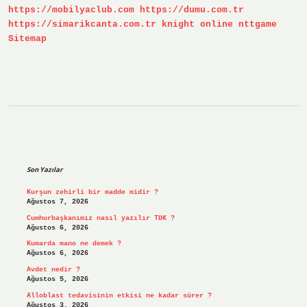
https://mobilyaclub.com
https://dumu.com.tr
Mı
https://simarikcanta.com.tr
knight online
nttgame
Sitemap
Sidebar
Son Yazılar
Kurşun zehirli bir madde midir ?
Ağustos 7, 2026
Cumhurbaşkanımız nasıl yazılır TDK ?
Ağustos 6, 2026
Kumarda mano ne demek ?
Ağustos 6, 2026
Avdet nedir ?
Ağustos 5, 2026
Alloblast tedavisinin etkisi ne kadar sürer ?
Ağustos 3, 2026