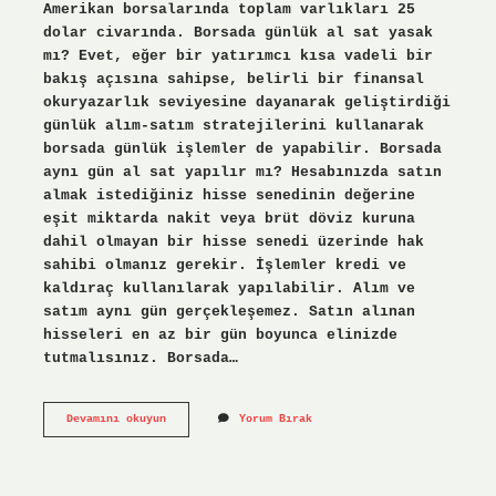
Amerikan borsalarında toplam varlıkları 25
dolar civarında. Borsada günlük al sat yasak
mı? Evet, eğer bir yatırımcı kısa vadeli bir
bakış açısına sahipse, belirli bir finansal
okuryazarlık seviyesine dayanarak geliştirdiği
günlük alım-satım stratejilerini kullanarak
borsada günlük işlemler de yapabilir. Borsada
aynı gün al sat yapılır mı? Hesabınızda satın
almak istediğiniz hisse senedinin değerine
eşit miktarda nakit veya brüt döviz kuruna
dahil olmayan bir hisse senedi üzerinde hak
sahibi olmanız gerekir. İşlemler kredi ve
kaldıraç kullanılarak yapılabilir. Alım ve
satım aynı gün gerçekleşemez. Satın alınan
hisseleri en az bir gün boyunca elinizde
tutmalısınız. Borsada…
Borsada
Devamını okuyun
Yorum Bırak
Her
Gün
Al
Sat
Yapılır