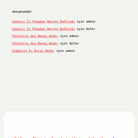
Son yorumlar
Çankırı Il Olmadan Nereye Bağlıydı
için
admin
Çankırı Il Olmadan Nereye Bağlıydı
için
Sefer
Türklerin Göz Rengi Nedir
için
admin
Türklerin Göz Rengi Nedir
için
Aylin
Çemberin Iç Açısı Nedir
için
admin
iş yap
ilbet.online
Betexper giriş adresi güncellendi
betex