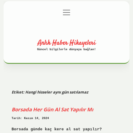
menüyü
Anasayfa
Gizlilik Politikası
aç
Yasal Uyarı
Hakkımızda
Anlık Haber Hikayeleri
Güncel bilgilerle dünyaya bağlan!
Etiket:
Hangi hisseler aynı gün satılamaz
Borsada Her Gün Al Sat Yapılır Mı
Tarih: Kasım 14, 2024
Borsada günde kaç kere al sat yapılır?