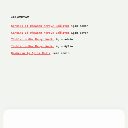
Son yorumlar
Çankırı Il Olmadan Nereye Bağlıydı
için
admin
Çankırı Il Olmadan Nereye Bağlıydı
için
Sefer
Türklerin Göz Rengi Nedir
için
admin
Türklerin Göz Rengi Nedir
için
Aylin
Çemberin Iç Açısı Nedir
için
admin
iş yap
ilbet.online
Betexper giriş adresi güncellendi
betex