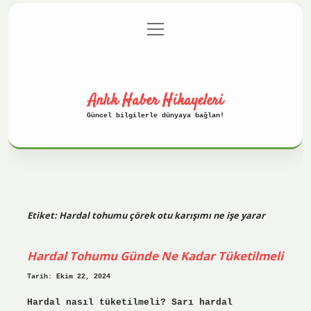
menüyü
Anasayfa
Gizlilik Politikası
aç
Yasal Uyarı
Hakkımızda
Anlık Haber Hikayeleri
Güncel bilgilerle dünyaya bağlan!
Etiket:
Hardal tohumu çörek otu karışımı ne işe yarar
Hardal Tohumu Günde Ne Kadar Tüketilmeli
Tarih: Ekim 22, 2024
Hardal nasıl tüketilmeli? Sarı hardal