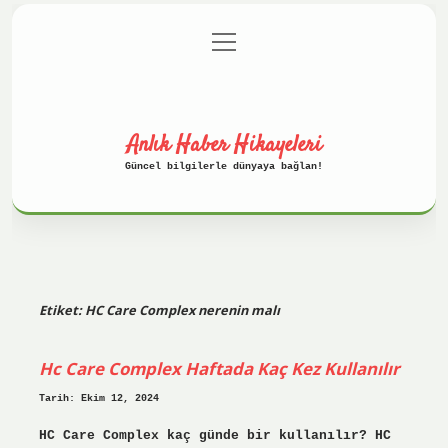
menüyü
Anasayfa
Gizlilik Politikası
aç
Yasal Uyarı
Hakkımızda
Anlık Haber Hikayeleri
Güncel bilgilerle dünyaya bağlan!
Etiket:
HC Care Complex nerenin malı
Hc Care Complex Haftada Kaç Kez Kullanılır
Tarih: Ekim 12, 2024
HC Care Complex kaç günde bir kullanılır? HC