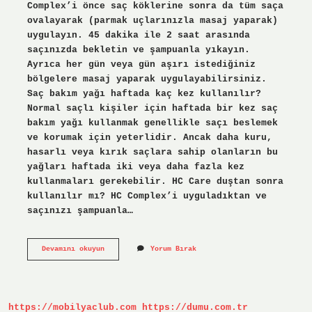
Complex’i önce saç köklerine sonra da tüm saça
ovalayarak (parmak uçlarınızla masaj yaparak)
uygulayın. 45 dakika ile 2 saat arasında
saçınızda bekletin ve şampuanla yıkayın.
Ayrıca her gün veya gün aşırı istediğiniz
bölgelere masaj yaparak uygulayabilirsiniz.
Saç bakım yağı haftada kaç kez kullanılır?
Normal saçlı kişiler için haftada bir kez saç
bakım yağı kullanmak genellikle saçı beslemek
ve korumak için yeterlidir. Ancak daha kuru,
hasarlı veya kırık saçlara sahip olanların bu
yağları haftada iki veya daha fazla kez
kullanmaları gerekebilir. HC Care duştan sonra
kullanılır mı? HC Complex’i uyguladıktan ve
saçınızı şampuanla…
Hc
Devamını okuyun
Yorum Bırak
Care
Complex
Haftada
Kaç
Kez
https://mobilyaclub.com
https://dumu.com.tr
Kullanılır