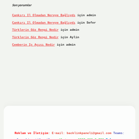
Son yorumlar
Çankırı Il Olmadan Nereye Bağlıydı
için
admin
Çankırı Il Olmadan Nereye Bağlıydı
için
Sefer
Türklerin Göz Rengi Nedir
için
admin
Türklerin Göz Rengi Nedir
için
Aylin
Çemberin Iç Açısı Nedir
için
admin
iriş yap
ilbet.online
Betexper giriş adresi güncellendi
bet
Reklam ve İletişim:
E-mail:
backlinkpaneli@gmail.com
Teams: