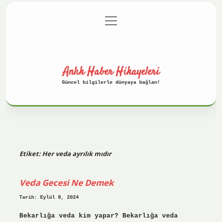
menüyü
Anasayfa
Gizlilik Politikası
aç
Yasal Uyarı
Hakkımızda
Anlık Haber Hikayeleri
Güncel bilgilerle dünyaya bağlan!
Etiket:
Her veda ayrılık mıdır
Veda Gecesi Ne Demek
Tarih: Eylül 8, 2024
Bekarlığa veda kim yapar? Bekarlığa veda