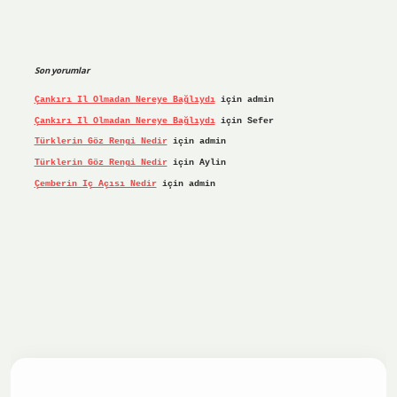
Son yorumlar
Çankırı Il Olmadan Nereye Bağlıydı
için
admin
Çankırı Il Olmadan Nereye Bağlıydı
için
Sefer
Türklerin Göz Rengi Nedir
için
admin
Türklerin Göz Rengi Nedir
için
Aylin
Çemberin Iç Açısı Nedir
için
admin
iş yap
ilbet.online
Betexper giriş adresi güncellendi
betex