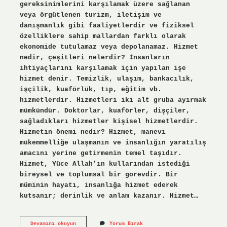
gereksinimlerini karşılamak üzere sağlanan
veya örgütlenen turizm, iletişim ve
danışmanlık gibi faaliyetlerdir ve fiziksel
özelliklere sahip mallardan farklı olarak
ekonomide tutulamaz veya depolanamaz. Hizmet
nedir, çeşitleri nelerdir? İnsanların
ihtiyaçlarını karşılamak için yapılan işe
hizmet denir. Temizlik, ulaşım, bankacılık,
işçilik, kuaförlük, tıp, eğitim vb.
hizmetlerdir. Hizmetleri iki alt gruba ayırmak
mümkündür. Doktorlar, kuaförler, dişçiler,
sağladıkları hizmetler kişisel hizmetlerdir.
Hizmetin önemi nedir? Hizmet, manevi
mükemmelliğe ulaşmanın ve insanlığın yaratılış
amacını yerine getirmenin temel taşıdır.
Hizmet, Yüce Allah’ın kullarından istediği
bireysel ve toplumsal bir görevdir. Bir
müminin hayatı, insanlığa hizmet ederek
kutsanır; derinlik ve anlam kazanır. Hizmet…
Hizmet
Devamını okuyun
Yorum Bırak