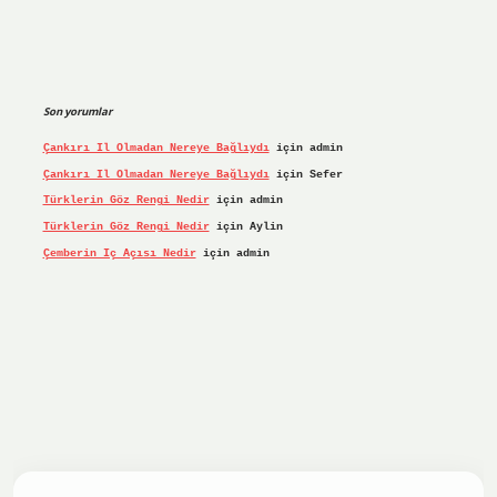
Son yorumlar
Çankırı Il Olmadan Nereye Bağlıydı
için
admin
Çankırı Il Olmadan Nereye Bağlıydı
için
Sefer
Türklerin Göz Rengi Nedir
için
admin
Türklerin Göz Rengi Nedir
için
Aylin
Çemberin Iç Açısı Nedir
için
admin
riş yap
ilbet.online
Betexper giriş adresi güncellendi
bete