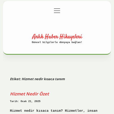
menüyü
Anasayfa
Gizlilik Politikası
aç
Yasal Uyarı
Hakkımızda
Anlık Haber Hikayeleri
Güncel bilgilerle dünyaya bağlan!
Etiket:
Hizmet nedir kısaca tanım
Hizmet Nedir Özet
Tarih: Ocak 21, 2025
Hizmet nedir kısaca tanım? Hizmetler, insan