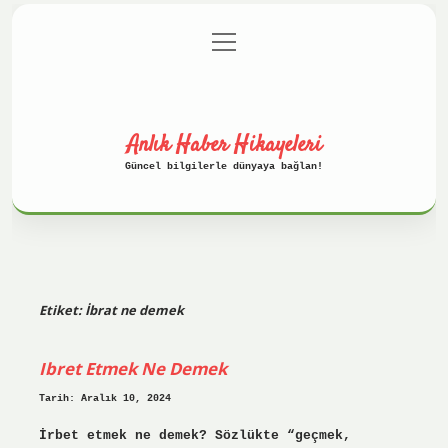
menüyü
Anasayfa
Gizlilik Politikası
aç
Yasal Uyarı
Hakkımızda
Anlık Haber Hikayeleri
Güncel bilgilerle dünyaya bağlan!
Etiket:
İbrat ne demek
Ibret Etmek Ne Demek
Tarih: Aralık 10, 2024
İrbet etmek ne demek? Sözlükte “geçmek,