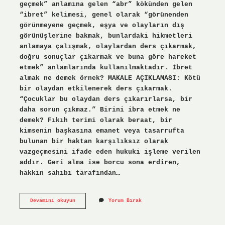
geçmek” anlamına gelen “abr” kökünden gelen
“ibret” kelimesi, genel olarak “görünenden
görünmeyene geçmek, eşya ve olayların dış
görünüşlerine bakmak, bunlardaki hikmetleri
anlamaya çalışmak, olaylardan ders çıkarmak,
doğru sonuçlar çıkarmak ve buna göre hareket
etmek” anlamlarında kullanılmaktadır. İbret
almak ne demek örnek? MAKALE AÇIKLAMASI: Kötü
bir olaydan etkilenerek ders çıkarmak.
“Çocuklar bu olaydan ders çıkarırlarsa, bir
daha sorun çıkmaz.” Birini ibra etmek ne
demek? Fıkıh terimi olarak beraat, bir
kimsenin başkasına emanet veya tasarrufta
bulunan bir haktan karşılıksız olarak
vazgeçmesini ifade eden hukuki işleme verilen
addır. Geri alma ise borcu sona erdiren,
hakkın sahibi tarafından…
Ibret
Devamını okuyun
Yorum Bırak
Etmek
Ne
Demek