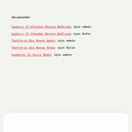
Son yorumlar
Çankırı Il Olmadan Nereye Bağlıydı
için
admin
Çankırı Il Olmadan Nereye Bağlıydı
için
Sefer
Türklerin Göz Rengi Nedir
için
admin
Türklerin Göz Rengi Nedir
için
Aylin
Çemberin Iç Açısı Nedir
için
admin
iş yap
ilbet.online
Betexper giriş adresi güncellendi
betex