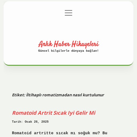
menüyü
Anasayfa
Gizlilik Politikası
aç
Yasal Uyarı
Hakkımızda
Anlık Haber Hikayeleri
Güncel bilgilerle dünyaya bağlan!
Etiket:
İltihaplı romatizmadan nasıl kurtulunur
Romatoid Artrit Sıcak Iyi Gelir Mi
Tarih: Ocak 26, 2025
Romatoid artritte sıcak mı soğuk mu? Bu