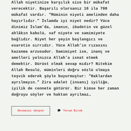
Allah niyetinize karşılık size bir mükafat
verecektir. Başarılı olursanız 10 ila 700
mükafat vardır. “Müminin niyeti amelinden daha
hayırlıdır.” İslamda iyi niyet nedir? Yüce
dinimiz İslam’da, imanın, ibadetin ve güzel
ahlâkın kabulü, saf niyete ve samimiyete
bağlıdır. Niyet her şeyin başlangıcı ve
esaretin sırrıdır. Yüce Allah’ın rızasını
kazanma arzusudur. Samimiyet ise, inanç ve
amelleri yalnızca Allah’a isnat etmek
demektir. Dürüst olmak sevap mıdır? Nitekim
Allah Resulü, müminleri doğru sözlü olmaya
teşvik ederek şöyle buyurmuştur: “Haklardan
ayrılmayın.” Zira adalet (insanı) iyiliğe,
iyilik de cennete götürür. Bir kimse her zaman
doğruyu söyler ve haktan ayrılmaz…
Iyi
Devamını okuyun
Yorum Bırak
Niyetli
Olmak
Sevap
Mıdır