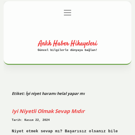
menüyü
Anasayfa
Gizlilik Politikası
aç
Yasal Uyarı
Hakkımızda
Anlık Haber Hikayeleri
Güncel bilgilerle dünyaya bağlan!
Etiket:
İyi niyet haramı helal yapar mı
Iyi Niyetli Olmak Sevap Mıdır
Tarih: Kasım 22, 2024
Niyet etmek sevap mı? Başarısız olsanız bile