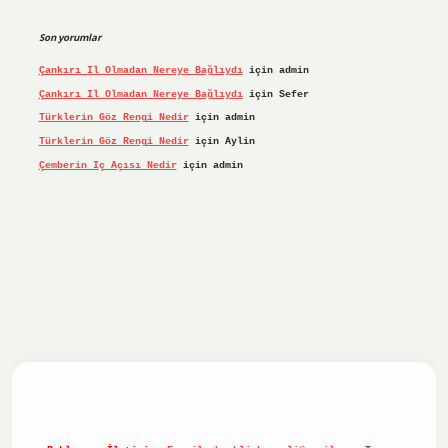
Son yorumlar
Çankırı Il Olmadan Nereye Bağlıydı
için
admin
Çankırı Il Olmadan Nereye Bağlıydı
için
Sefer
Türklerin Göz Rengi Nedir
için
admin
Türklerin Göz Rengi Nedir
için
Aylin
Çemberin Iç Açısı Nedir
için
admin
iş yap
ilbet.online
Betexper giriş adresi güncellendi
betex