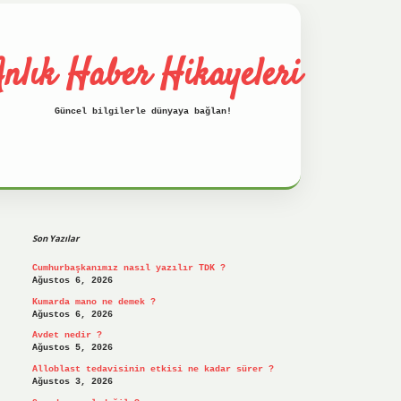
nlık Haber Hikayeleri
Güncel bilgilerle dünyaya bağlan!
Sidebar
betci
hiltonbet
ilbet giriş yap
ilbet.o
Son Yazılar
Cumhurbaşkanımız nasıl yazılır TDK ?
Ağustos 6, 2026
Kumarda mano ne demek ?
Ağustos 6, 2026
Avdet nedir ?
Ağustos 5, 2026
Alloblast tedavisinin etkisi ne kadar sürer ?
Ağustos 3, 2026