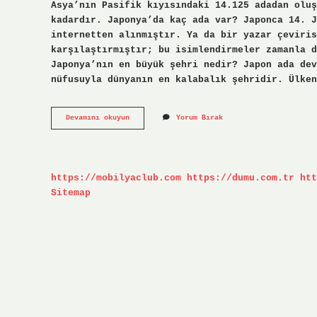
Asya’nın Pasifik kıyısındaki 14.125 adadan oluş
kadardır. Japonya’da kaç ada var? Japonca 14. J
internetten alınmıştır. Ya da bir yazar çeviris
karşılaştırmıştır; bu isimlendirmeler zamanla d
Japonya’nın en büyük şehri nedir? Japon ada dev
nüfusuyla dünyanın en kalabalık şehridir. Ülken
Japonyada
Devamını okuyun
Yorum Bırak
Kaç
Tane
Ülke
Var
https://mobilyaclub.com
https://dumu.com.tr
htt
Sitemap