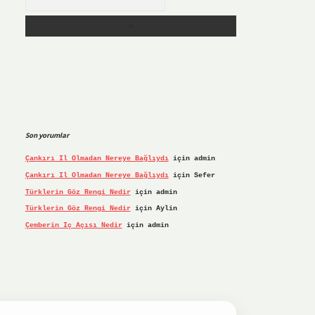
Son yorumlar
Çankırı Il Olmadan Nereye Bağlıydı
için
admin
Çankırı Il Olmadan Nereye Bağlıydı
için
Sefer
Türklerin Göz Rengi Nedir
için
admin
Türklerin Göz Rengi Nedir
için
Aylin
Çemberin Iç Açısı Nedir
için
admin