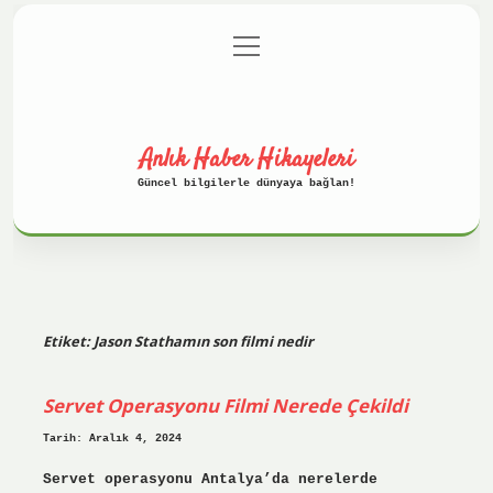
menüyü
Anasayfa
Gizlilik Politikası
aç
Yasal Uyarı
Hakkımızda
Anlık Haber Hikayeleri
Güncel bilgilerle dünyaya bağlan!
Etiket:
Jason Stathamın son filmi nedir
Servet Operasyonu Filmi Nerede Çekildi
Tarih: Aralık 4, 2024
Servet operasyonu Antalya’da nerelerde