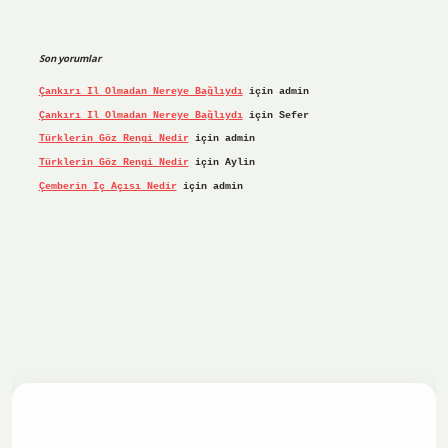
Son yorumlar
Çankırı Il Olmadan Nereye Bağlıydı
için
admin
Çankırı Il Olmadan Nereye Bağlıydı
için
Sefer
Türklerin Göz Rengi Nedir
için
admin
Türklerin Göz Rengi Nedir
için
Aylin
Çemberin Iç Açısı Nedir
için
admin
iş yap
ilbet.online
Betexper giriş adresi güncellendi
betex