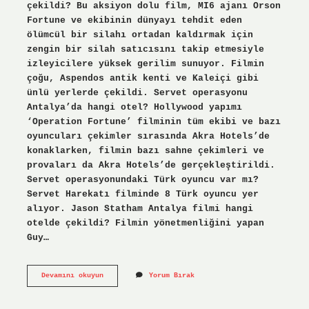
çekildi? Bu aksiyon dolu film, MI6 ajanı Orson
Fortune ve ekibinin dünyayı tehdit eden
ölümcül bir silahı ortadan kaldırmak için
zengin bir silah satıcısını takip etmesiyle
izleyicilere yüksek gerilim sunuyor. Filmin
çoğu, Aspendos antik kenti ve Kaleiçi gibi
ünlü yerlerde çekildi. Servet operasyonu
Antalya’da hangi otel? Hollywood yapımı
‘Operation Fortune’ filminin tüm ekibi ve bazı
oyuncuları çekimler sırasında Akra Hotels’de
konaklarken, filmin bazı sahne çekimleri ve
provaları da Akra Hotels’de gerçekleştirildi.
Servet operasyonundaki Türk oyuncu var mı?
Servet Harekatı filminde 8 Türk oyuncu yer
alıyor. Jason Statham Antalya filmi hangi
otelde çekildi? Filmin yönetmenliğini yapan
Guy…
Servet
Devamını okuyun
Yorum Bırak
Operasyonu
Filmi
Nerede