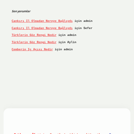
Son yorumlar
Çankırı Il Olmadan Nereye Bağlıydı
için
admin
Çankırı Il Olmadan Nereye Bağlıydı
için
Sefer
Türklerin Göz Rengi Nedir
için
admin
Türklerin Göz Rengi Nedir
için
Aylin
Çemberin Iç Açısı Nedir
için
admin
iş yap
ilbet.online
Betexper giriş adresi güncellendi
betex