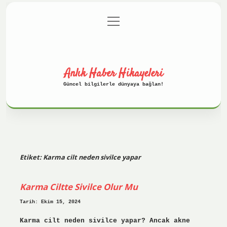
menüyü
Anasayfa
Gizlilik Politikası
aç
Yasal Uyarı
Hakkımızda
Anlık Haber Hikayeleri
Güncel bilgilerle dünyaya bağlan!
Etiket:
Karma cilt neden sivilce yapar
Karma Ciltte Sivilce Olur Mu
Tarih: Ekim 15, 2024
Karma cilt neden sivilce yapar? Ancak akne