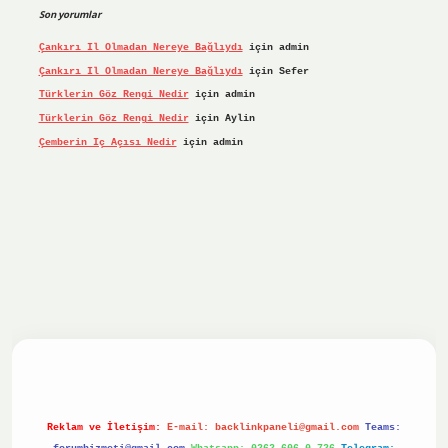
Son yorumlar
Çankırı Il Olmadan Nereye Bağlıydı
için
admin
Çankırı Il Olmadan Nereye Bağlıydı
için
Sefer
Türklerin Göz Rengi Nedir
için
admin
Türklerin Göz Rengi Nedir
için
Aylin
Çemberin Iç Açısı Nedir
için
admin
iriş yap
ilbet.online
Betexper giriş adresi güncellendi
bet
Reklam ve İletişim:
E-mail:
backlinkpaneli@gmail.com
Teams: