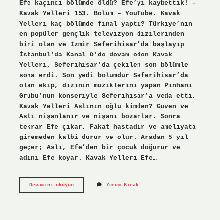
Efe kaçıncı bölümde öldü? Efe’yi kaybettik! –
Kavak Yelleri 153. Bölüm – YouTube. Kavak
Yelleri kaç bölümde final yaptı? Türkiye’nin
en popüler gençlik televizyon dizilerinden
biri olan ve İzmir Seferihisar’da başlayıp
İstanbul’da Kanal D’de devam eden Kavak
Yelleri, Seferihisar’da çekilen son bölümle
sona erdi. Son yedi bölümdür Seferihisar’da
olan ekip, dizinin müziklerini yapan Pinhani
Grubu’nun konseriyle Seferihisar’a veda etti.
Kavak Yelleri Aslının oğlu kimden? Güven ve
Aslı nişanlanır ve nişanı bozarlar. Sonra
tekrar Efe çıkar. Fakat hastadır ve ameliyata
giremeden kalbi durur ve ölür. Aradan 5 yıl
geçer; Aslı, Efe’den bir çocuk doğurur ve
adını Efe koyar. Kavak Yelleri Efe…
Kavak
Devamını okuyun
Yorum Bırak
Yelleri
Efe
Kaçıncı
Bölümde
Geri