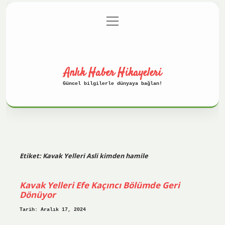
menüyü
Anasayfa
Gizlilik Politikası
aç
Yasal Uyarı
Hakkımızda
Anlık Haber Hikayeleri
Güncel bilgilerle dünyaya bağlan!
Etiket:
Kavak Yelleri Asli kimden hamile
Kavak Yelleri Efe Kaçıncı Bölümde Geri
Dönüyor
Tarih: Aralık 17, 2024