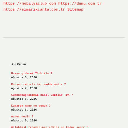
https://mobilyaclub.com
https://dumu.com.tr
Dönüyor
https://simarikcanta.com.tr
Sitemap
Sidebar
Son Yazılar
Uzaya gidecek Türk kim ?
Ağustos 9, 2026
Kurşun zehirli bir madde midir ?
Ağustos 7, 2026
Cumhurbaşkanımız nasıl yazılır TDK ?
Ağustos 6, 2026
Kumarda mano ne demek ?
Ağustos 6, 2026
Avdet nedir ?
Ağustos 5, 2026
Alloblast tedavisinin etkisi ne kadar sürer ?