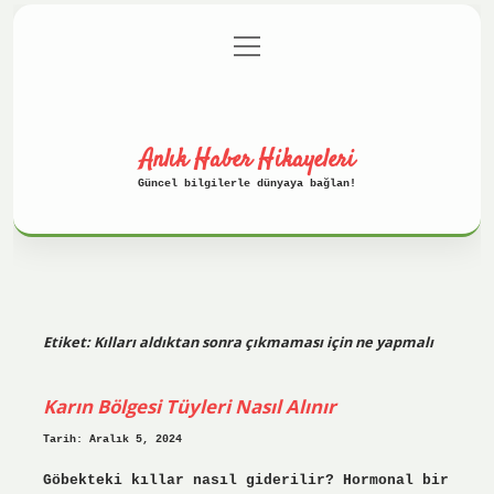
menüyü
Anasayfa
Gizlilik Politikası
aç
Yasal Uyarı
Hakkımızda
Anlık Haber Hikayeleri
Güncel bilgilerle dünyaya bağlan!
Etiket:
Kılları aldıktan sonra çıkmaması için ne yapmalı
Karın Bölgesi Tüyleri Nasıl Alınır
Tarih: Aralık 5, 2024
Göbekteki kıllar nasıl giderilir? Hormonal bir