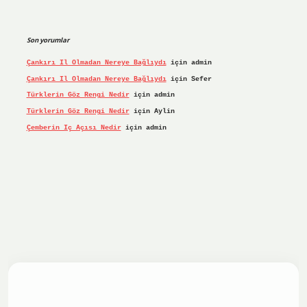
Son yorumlar
Çankırı Il Olmadan Nereye Bağlıydı
için
admin
Çankırı Il Olmadan Nereye Bağlıydı
için
Sefer
Türklerin Göz Rengi Nedir
için
admin
Türklerin Göz Rengi Nedir
için
Aylin
Çemberin Iç Açısı Nedir
için
admin
iş yap
ilbet.online
Betexper giriş adresi güncellendi
betex