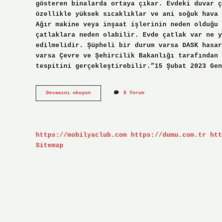
gösteren binalarda ortaya çıkar. Evdeki duvar ç
özellikle yüksek sıcaklıklar ve ani soğuk hava 
Ağır makine veya inşaat işlerinin neden olduğu 
çatlaklara neden olabilir. Evde çatlak var ne y
edilmelidir. Şüpheli bir durum varsa DASK hasar
varsa Çevre ve Şehircilik Bakanlığı tarafından 
tespitini gerçekleştirebilir.”15 Şubat 2023 Gen
Evde
Devamını okuyun
8 Yorum
Çatlak
Neden
Olur
https://mobilyaclub.com
https://dumu.com.tr
htt
Sitemap