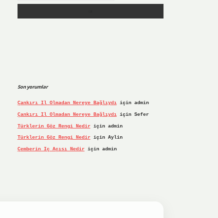
Son yorumlar
Çankırı Il Olmadan Nereye Bağlıydı
için
admin
Çankırı Il Olmadan Nereye Bağlıydı
için
Sefer
Türklerin Göz Rengi Nedir
için
admin
Türklerin Göz Rengi Nedir
için
Aylin
Çemberin Iç Açısı Nedir
için
admin