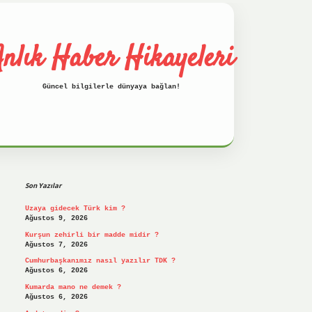
nlık Haber Hikayeleri
Güncel bilgilerle dünyaya bağlan!
Sidebar
betci
hiltonbet
ilbet giriş yap
ilbet.on
Son Yazılar
Uzaya gidecek Türk kim ?
Ağustos 9, 2026
Kurşun zehirli bir madde midir ?
Ağustos 7, 2026
Cumhurbaşkanımız nasıl yazılır TDK ?
Ağustos 6, 2026
Kumarda mano ne demek ?
Ağustos 6, 2026