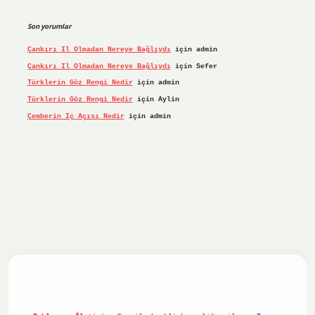
Son yorumlar
Çankırı Il Olmadan Nereye Bağlıydı
için
admin
Çankırı Il Olmadan Nereye Bağlıydı
için
Sefer
Türklerin Göz Rengi Nedir
için
admin
Türklerin Göz Rengi Nedir
için
Aylin
Çemberin Iç Açısı Nedir
için
admin
riş yap
ilbet.online
Betexper giriş adresi güncellendi
bete