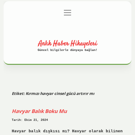
menüyü
Anasayfa
Gizlilik Politikası
aç
Yasal Uyarı
Hakkımızda
Anlık Haber Hikayeleri
Güncel bilgilerle dünyaya bağlan!
Etiket:
Kırmızı havyar cinsel gücü artırır mı
Havyar Balık Boku Mu
Tarih: Ekim 21, 2024
Havyar balık dışkısı mı? Havyar olarak bilinen