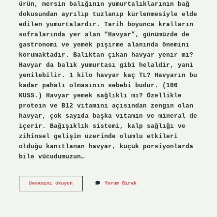
ürün, mersin balığının yumurtalıklarının bağ
dokusundan ayrılıp tuzlanıp kürlenmesiyle elde
edilen yumurtalardır. Tarih boyunca kralların
sofralarında yer alan “Havyar”, günümüzde de
gastronomi ve yemek pişirme alanında önemini
korumaktadır. Balıktan çıkan havyar yenir mi?
Havyar da balık yumurtası gibi helaldir, yani
yenilebilir. 1 kilo havyar kaç TL? Havyarın bu
kadar pahalı olmasının sebebi budur. (100
KUSS.) Havyar yemek sağlıklı mı? Özellikle
protein ve B12 vitamini açısından zengin olan
havyar, çok sayıda başka vitamin ve mineral de
içerir. Bağışıklık sistemi, kalp sağlığı ve
zihinsel gelişim üzerinde olumlu etkileri
olduğu kanıtlanan havyar, küçük porsiyonlarda
bile vücudumuzun…
Havyar
Devamını okuyun
Yorum Bırak
Balık
Boku
Mu