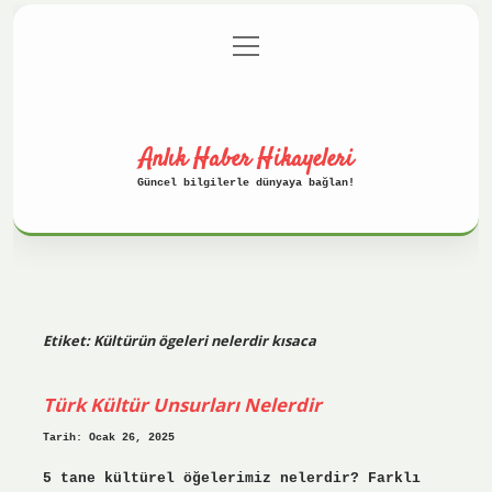
menüyü
Anasayfa
Gizlilik Politikası
aç
Yasal Uyarı
Hakkımızda
Anlık Haber Hikayeleri
Güncel bilgilerle dünyaya bağlan!
Etiket:
Kültürün ögeleri nelerdir kısaca
Türk Kültür Unsurları Nelerdir
Tarih: Ocak 26, 2025
5 tane kültürel öğelerimiz nelerdir? Farklı