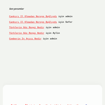
Son yorumlar
Çankırı Il Olmadan Nereye Bağlıydı
için
admin
Çankırı Il Olmadan Nereye Bağlıydı
için
Sefer
Türklerin Göz Rengi Nedir
için
admin
Türklerin Göz Rengi Nedir
için
Aylin
Çemberin Iç Açısı Nedir
için
admin
iş yap
ilbet.online
Betexper giriş adresi güncellendi
betex