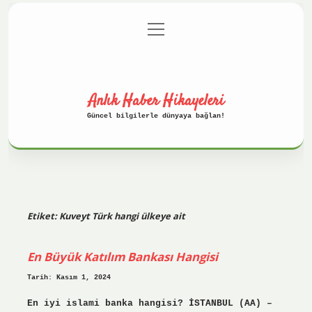
menüyü
Anasayfa
Gizlilik Politikası
aç
Yasal Uyarı
Hakkımızda
Anlık Haber Hikayeleri
Güncel bilgilerle dünyaya bağlan!
Etiket:
Kuveyt Türk hangi ülkeye ait
En Büyük Katılım Bankası Hangisi
Tarih: Kasım 1, 2024
En iyi islami banka hangisi? İSTANBUL (AA) –