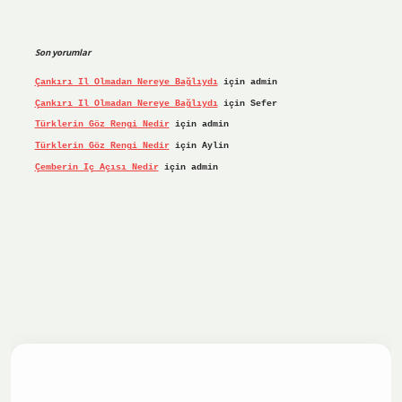
Son yorumlar
Çankırı Il Olmadan Nereye Bağlıydı
için
admin
Çankırı Il Olmadan Nereye Bağlıydı
için
Sefer
Türklerin Göz Rengi Nedir
için
admin
Türklerin Göz Rengi Nedir
için
Aylin
Çemberin Iç Açısı Nedir
için
admin
iş yap
ilbet.online
Betexper giriş adresi güncellendi
betex