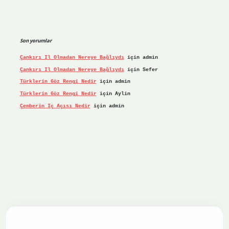
Son yorumlar
Çankırı Il Olmadan Nereye Bağlıydı
için
admin
Çankırı Il Olmadan Nereye Bağlıydı
için
Sefer
Türklerin Göz Rengi Nedir
için
admin
Türklerin Göz Rengi Nedir
için
Aylin
Çemberin Iç Açısı Nedir
için
admin
riş yap
ilbet.online
Betexper giriş adresi güncellendi
bete