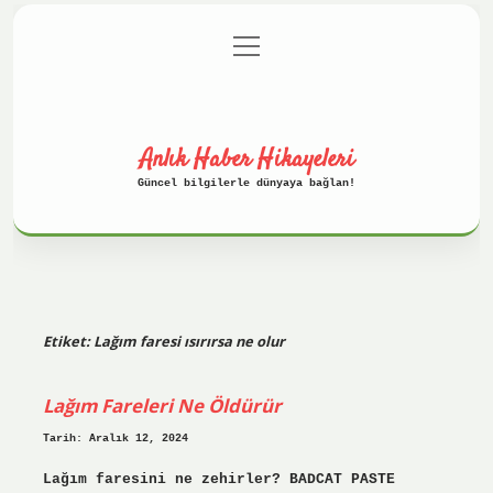
menüyü
Anasayfa
Gizlilik Politikası
aç
Yasal Uyarı
Hakkımızda
Anlık Haber Hikayeleri
Güncel bilgilerle dünyaya bağlan!
Etiket:
Lağım faresi ısırırsa ne olur
Lağım Fareleri Ne Öldürür
Tarih: Aralık 12, 2024
Lağım faresini ne zehirler? BADCAT PASTE