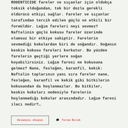
RODENTICIDE fareler ve sıçanlar için oldukça
toksik olduğundan, tek bir dozla gerekli
öldürücü etkiyi sağlar. Fareler ve sıçanlar
tarafından tercih edilen güçlü ve etkili bir
formüldür. Lağım fareleri neyi sevmez?
Naftalinin güçlü kokusu fareler üzerinde
olumsuz bir etkiye sahiptir. Farelerin
sevmediği kokulardan biri de soğandır. Soğanın
keskin kokusu fareleri korkutur. Bu yüzden
farelerin geçtiği yerlere soğan
koyabilirsiniz. Lağım faresi ne kokusuna
gelmez? Nane, fesleğen, karanfil, kekik:
Naftalin toplarının yanı sıra fareler nane,
fesleğen, karanfil ve kekik gibi bitkilerin
kokusundan da hoşlanmazlar. Bu bitkiler,
keskin kokuları nedeniyle farelerin
hoşlanmadığı kokular arasındadır. Lağım faresi
ilacı nedir?…
Lağım
Devamını okuyun
Yorum Bırak
Fareleri
Ne