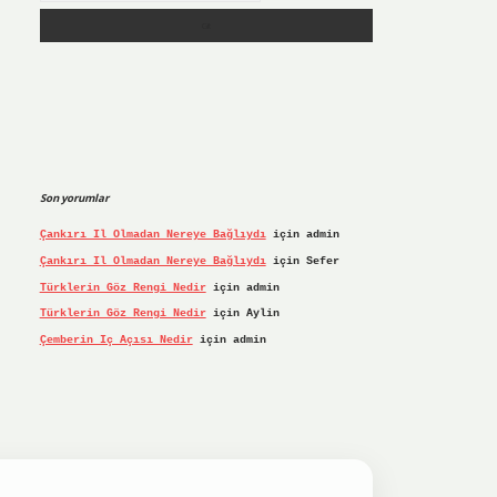
Son yorumlar
Çankırı Il Olmadan Nereye Bağlıydı
için
admin
Çankırı Il Olmadan Nereye Bağlıydı
için
Sefer
Türklerin Göz Rengi Nedir
için
admin
Türklerin Göz Rengi Nedir
için
Aylin
Çemberin Iç Açısı Nedir
için
admin