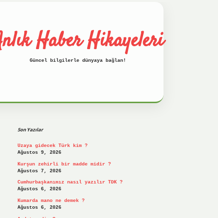
nlık Haber Hikayeleri
Güncel bilgilerle dünyaya bağlan!
Sidebar
betci
hiltonbet
ilbet giriş yap
ilbet.on
Son Yazılar
Uzaya gidecek Türk kim ?
Ağustos 9, 2026
Kurşun zehirli bir madde midir ?
Ağustos 7, 2026
Cumhurbaşkanımız nasıl yazılır TDK ?
Ağustos 6, 2026
Kumarda mano ne demek ?
Ağustos 6, 2026