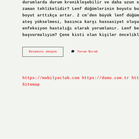
durumlarda durum kronikleşebilir ve daha uzun s
zaman tehlikelidir? Lenf düğümlerinin boyutu bu
boyut arttıkça artar. 2 cm’den büyük lenf düğüm
ateş yükselmesi, basınca karşı hassasiyet oluş
enfeksiyon hastalığı olarak yorumlanır. Lenf be
başvurmalıyım? Çene kisti olan kişiler öncelikl
Çene
Devamını okuyun
Yorum Bırak
Altındaki
Lenf
Bezleri
Neden
Şişer
https://mobilyaclub.com
https://dumu.com.tr
htt
Sitemap