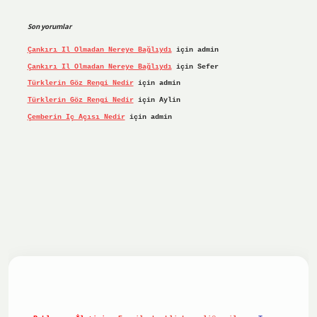
Son yorumlar
Çankırı Il Olmadan Nereye Bağlıydı
için
admin
Çankırı Il Olmadan Nereye Bağlıydı
için
Sefer
Türklerin Göz Rengi Nedir
için
admin
Türklerin Göz Rengi Nedir
için
Aylin
Çemberin Iç Açısı Nedir
için
admin
 giriş yap
ilbet.online
Betexper giriş adresi güncellendi
b