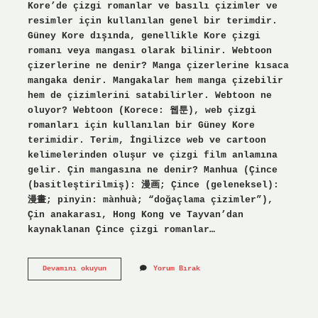
Kore’de çizgi romanlar ve basılı çizimler ve
resimler için kullanılan genel bir terimdir.
Güney Kore dışında, genellikle Kore çizgi
romanı veya mangası olarak bilinir. Webtoon
çizerlerine ne denir? Manga çizerlerine kısaca
mangaka denir. Mangakalar hem manga çizebilir
hem de çizimlerini satabilirler. Webtoon ne
oluyor? Webtoon (Korece: 웹툰), web çizgi
romanları için kullanılan bir Güney Kore
terimidir. Terim, İngilizce web ve cartoon
kelimelerinden oluşur ve çizgi film anlamına
gelir. Çin mangasına ne denir? Manhua (Çince
(basitleştirilmiş): 漫画; Çince (geleneksel):
漫畫; pinyin: mànhuà; “doğaçlama çizimler”),
Çin anakarası, Hong Kong ve Tayvan’dan
kaynaklanan Çince çizgi romanlar…
Manhua
Devamını okuyun
Yorum Bırak
Ne
Demek