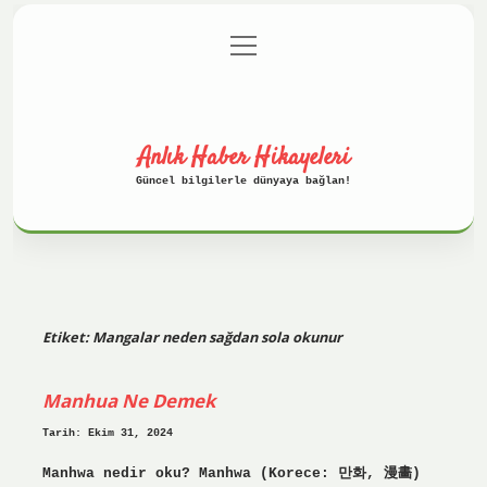
menüyü
Anasayfa
Gizlilik Politikası
aç
Yasal Uyarı
Hakkımızda
Anlık Haber Hikayeleri
Güncel bilgilerle dünyaya bağlan!
Etiket:
Mangalar neden sağdan sola okunur
Manhua Ne Demek
Tarih: Ekim 31, 2024
Manhwa nedir oku? Manhwa (Korece: 만화, 漫畵)