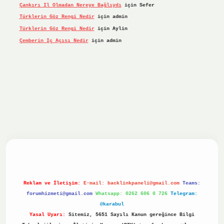
Çankırı Il Olmadan Nereye Bağlıydı
için
Sefer
Türklerin Göz Rengi Nedir
için
admin
Türklerin Göz Rengi Nedir
için
Aylin
Çemberin Iç Açısı Nedir
için
admin
iriş yap
ilbet.online
Betexper giriş adresi güncellendi
bet
Reklam ve İletişim:
E-mail:
backlinkpaneli@gmail.com
Teams:
forumhizmeti@gmail.com
Whatsapp: 0262 606 0 726
Telegram:
@karabul
Yasal Uyarı:
Sitemiz, 5651 Sayılı Kanun gereğince Bilgi