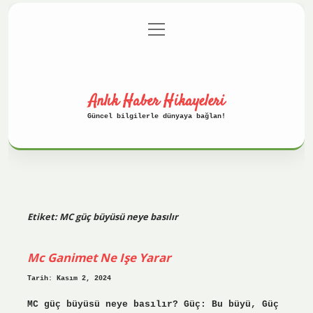
menüyü
Anasayfa
Gizlilik Politikası
aç
Yasal Uyarı
Hakkımızda
Anlık Haber Hikayeleri
Güncel bilgilerle dünyaya bağlan!
Etiket:
MC güç büyüsü neye basılır
Mc Ganimet Ne Işe Yarar
Tarih: Kasım 2, 2024
MC güç büyüsü neye basılır? Güç: Bu büyü, Güç