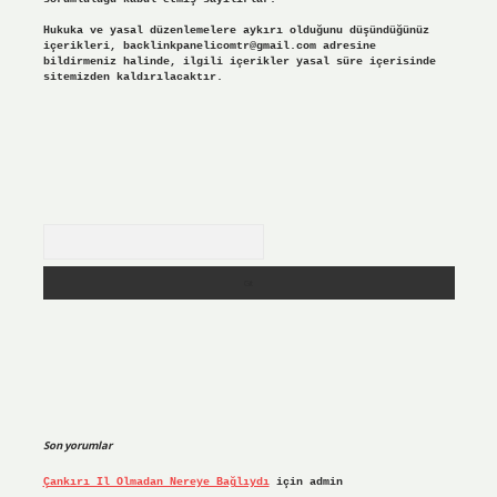
Hukuka ve yasal düzenlemelere aykırı olduğunu düşündüğünüz
içerikleri,
backlinkpanelicomtr@gmail.com
adresine
bildirmeniz halinde, ilgili içerikler yasal süre içerisinde
sitemizden kaldırılacaktır.
Arama
Son yorumlar
Çankırı Il Olmadan Nereye Bağlıydı
için
admin