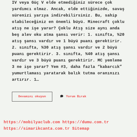
IV veya Güç V elde etmediğiniz sürece çok
yardımcı olmaz. Ancak, elde ettiğinizde, savaş
sürenizi yarıya indirebilirsiniz. Bu, sahip
olabileceğiniz en önemli büyü. Minecraft çoklu
atış ne işe yarar? Çoklu Atış size aynı anda
beş alev oku atma şansı verir: 1. sınıfta, %20
atış şansı vardır ve 1 büyü puanı gerektirir.
2. sınıfta, %30 atış şansı vardır ve 2 büyü
puanı gerektirir. 3. sınıfta, %40 atış şansı
vardır ve 3 büyü puanı gerektirir. MC yemleme
3 ne işe yarar? Yem #3, daha fazla “kabarcık”
yumurtlaması yaratarak balık tutma oranınızı
artırır. 1…
Mc
Devamını okuyun
Yorum Bırak
Ganimet
Ne
Işe
Yarar
https://mobilyaclub.com
https://dumu.com.tr
https://simarikcanta.com.tr
Sitemap