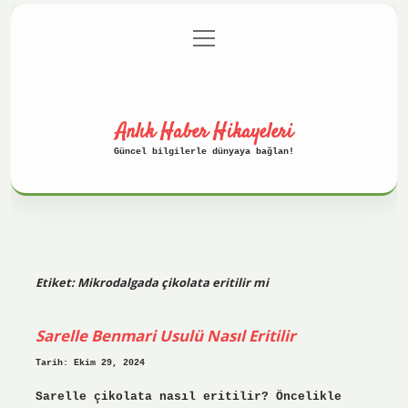
menüyü
Anasayfa
Gizlilik Politikası
aç
Yasal Uyarı
Hakkımızda
Anlık Haber Hikayeleri
Güncel bilgilerle dünyaya bağlan!
Etiket:
Mikrodalgada çikolata eritilir mi
Sarelle Benmari Usulü Nasıl Eritilir
Tarih: Ekim 29, 2024
Sarelle çikolata nasıl eritilir? Öncelikle