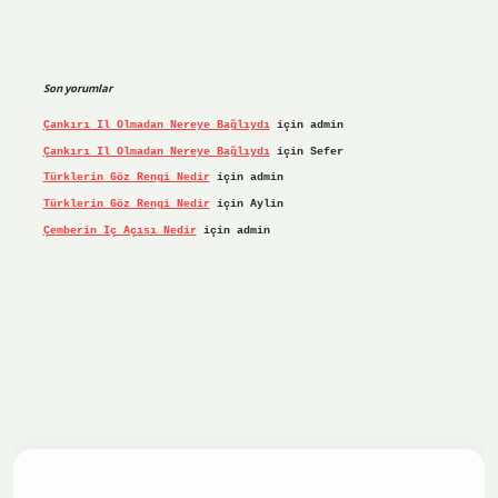
Son yorumlar
Çankırı Il Olmadan Nereye Bağlıydı
için
admin
Çankırı Il Olmadan Nereye Bağlıydı
için
Sefer
Türklerin Göz Rengi Nedir
için
admin
Türklerin Göz Rengi Nedir
için
Aylin
Çemberin Iç Açısı Nedir
için
admin
iş yap
ilbet.online
Betexper giriş adresi güncellendi
betex