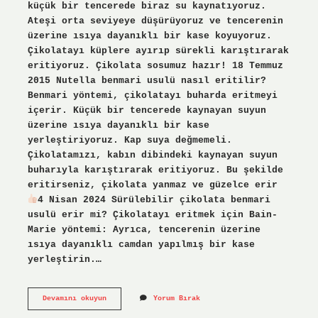
küçük bir tencerede biraz su kaynatıyoruz.
Ateşi orta seviyeye düşürüyoruz ve tencerenin
üzerine ısıya dayanıklı bir kase koyuyoruz.
Çikolatayı küplere ayırıp sürekli karıştırarak
eritiyoruz. Çikolata sosumuz hazır! 18 Temmuz
2015 Nutella benmari usulü nasıl eritilir?
Benmari yöntemi, çikolatayı buharda eritmeyi
içerir. Küçük bir tencerede kaynayan suyun
üzerine ısıya dayanıklı bir kase
yerleştiriyoruz. Kap suya değmemeli.
Çikolatamızı, kabın dibindeki kaynayan suyun
buharıyla karıştırarak eritiyoruz. Bu şekilde
eritirseniz, çikolata yanmaz ve güzelce erir
4 Nisan 2024 Sürülebilir çikolata benmari
usulü erir mi? Çikolatayı eritmek için Bain-
Marie yöntemi: Ayrıca, tencerenin üzerine
ısıya dayanıklı camdan yapılmış bir kase
yerleştirin.…
Sarelle
Devamını okuyun
Yorum Bırak
Benmari
Usulü