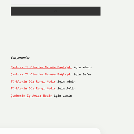
Son yorumlar
Çankırı Il Olmadan Nereye Bağlıydı
için
admin
Çankırı Il Olmadan Nereye Bağlıydı
için
Sefer
Türklerin Göz Rengi Nedir
için
admin
Türklerin Göz Rengi Nedir
için
Aylin
Çemberin Iç Açısı Nedir
için
admin