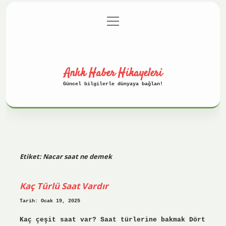
menüyü
Anasayfa
Gizlilik Politikası
aç
Yasal Uyarı
Hakkımızda
Anlık Haber Hikayeleri
Güncel bilgilerle dünyaya bağlan!
Etiket:
Nacar saat ne demek
Kaç Türlü Saat Vardır
Tarih: Ocak 19, 2025
Kaç çeşit saat var? Saat türlerine bakmak Dört