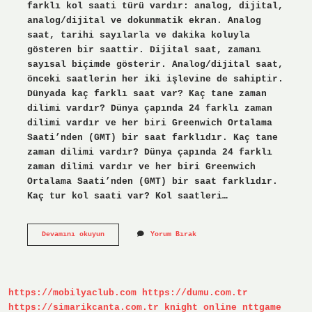
farklı kol saati türü vardır: analog, dijital,
analog/dijital ve dokunmatik ekran. Analog
saat, tarihi sayılarla ve dakika koluyla
gösteren bir saattir. Dijital saat, zamanı
sayısal biçimde gösterir. Analog/dijital saat,
önceki saatlerin her iki işlevine de sahiptir.
Dünyada kaç farklı saat var? Kaç tane zaman
dilimi vardır? Dünya çapında 24 farklı zaman
dilimi vardır ve her biri Greenwich Ortalama
Saati’nden (GMT) bir saat farklıdır. Kaç tane
zaman dilimi vardır? Dünya çapında 24 farklı
zaman dilimi vardır ve her biri Greenwich
Ortalama Saati’nden (GMT) bir saat farklıdır.
Kaç tur kol saati var? Kol saatleri…
Kaç
Devamını okuyun
Yorum Bırak
Türlü
Saat
Vardır
https://mobilyaclub.com
https://dumu.com.tr
https://simarikcanta.com.tr
knight online
nttgame