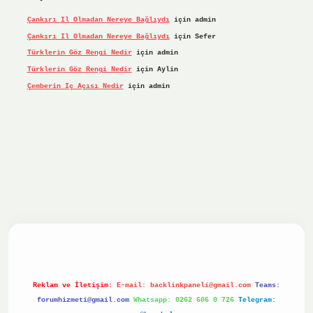
Çankırı Il Olmadan Nereye Bağlıydı
için
admin
Çankırı Il Olmadan Nereye Bağlıydı
için
Sefer
Türklerin Göz Rengi Nedir
için
admin
Türklerin Göz Rengi Nedir
için
Aylin
Çemberin Iç Açısı Nedir
için
admin
iriş yap
ilbet.online
Betexper giriş adresi güncellendi
bet
Reklam ve İletişim:
E-mail:
backlinkpaneli@gmail.com
Teams:
forumhizmeti@gmail.com
Whatsapp: 0262 606 0 726
Telegram: