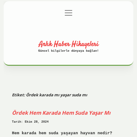
menüyü
Anasayfa
Gizlilik Politikası
aç
Yasal Uyarı
Hakkımızda
Anlık Haber Hikayeleri
Güncel bilgilerle dünyaya bağlan!
Etiket:
Ördek karada mı yaşar suda mı
Ördek Hem Karada Hem Suda Yaşar Mı
Tarih: Ekim 28, 2024
Hem karada hem suda yaşayan hayvan nedir?