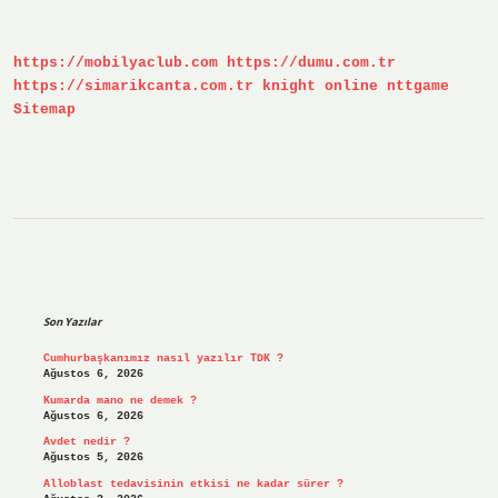
Hem
Suda
Yaşar
https://mobilyaclub.com
https://dumu.com.tr
Mı
https://simarikcanta.com.tr
knight online
nttgame
Sitemap
Sidebar
Son Yazılar
Cumhurbaşkanımız nasıl yazılır TDK ?
Ağustos 6, 2026
Kumarda mano ne demek ?
Ağustos 6, 2026
Avdet nedir ?
Ağustos 5, 2026
Alloblast tedavisinin etkisi ne kadar sürer ?