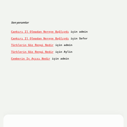
Son yorumlar
Çankırı Il Olmadan Nereye Bağlıydı
için
admin
Çankırı Il Olmadan Nereye Bağlıydı
için
Sefer
Türklerin Göz Rengi Nedir
için
admin
Türklerin Göz Rengi Nedir
için
Aylin
Çemberin Iç Açısı Nedir
için
admin
iş yap
ilbet.online
Betexper giriş adresi güncellendi
betex