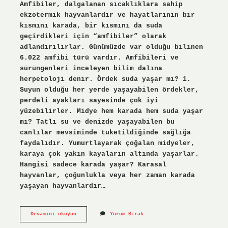
Amfibiler, dalgalanan sıcaklıklara sahip
ekzotermik hayvanlardır ve hayatlarının bir
kısmını karada, bir kısmını da suda
geçirdikleri için “amfibiler” olarak
adlandırılırlar. Günümüzde var olduğu bilinen
6.022 amfibi türü vardır. Amfibileri ve
sürüngenleri inceleyen bilim dalına
herpetoloji denir. Ördek suda yaşar mı? 1.
Suyun olduğu her yerde yaşayabilen ördekler,
perdeli ayakları sayesinde çok iyi
yüzebilirler. Midye hem karada hem suda yaşar
mı? Tatlı su ve denizde yaşayabilen bu
canlılar mevsiminde tüketildiğinde sağlığa
faydalıdır. Yumurtlayarak çoğalan midyeler,
karaya çok yakın kayaların altında yaşarlar.
Hangisi sadece karada yaşar? Karasal
hayvanlar, çoğunlukla veya her zaman karada
yaşayan hayvanlardır…
Ördek
Devamını okuyun
Yorum Bırak
Hem
Karada