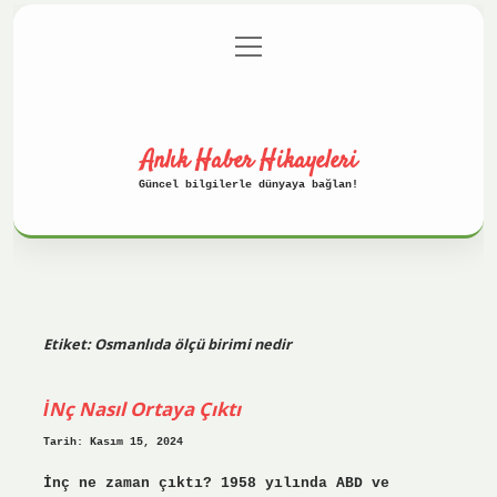
menüyü
Anasayfa
Gizlilik Politikası
aç
Yasal Uyarı
Hakkımızda
Anlık Haber Hikayeleri
Güncel bilgilerle dünyaya bağlan!
Etiket:
Osmanlıda ölçü birimi nedir
İNç Nasıl Ortaya Çıktı
Tarih: Kasım 15, 2024
İnç ne zaman çıktı? 1958 yılında ABD ve