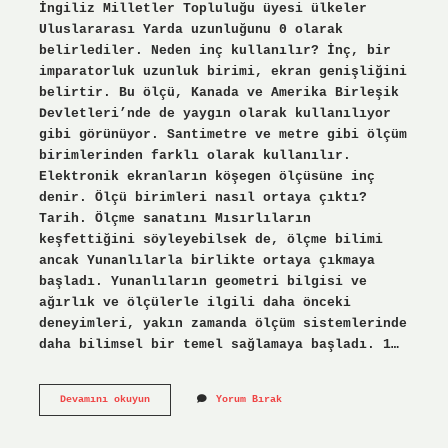
İngiliz Milletler Topluluğu üyesi ülkeler
Uluslararası Yarda uzunluğunu 0 olarak
belirlediler. Neden inç kullanılır? İnç, bir
imparatorluk uzunluk birimi, ekran genişliğini
belirtir. Bu ölçü, Kanada ve Amerika Birleşik
Devletleri’nde de yaygın olarak kullanılıyor
gibi görünüyor. Santimetre ve metre gibi ölçüm
birimlerinden farklı olarak kullanılır.
Elektronik ekranların köşegen ölçüsüne inç
denir. Ölçü birimleri nasıl ortaya çıktı?
Tarih. Ölçme sanatını Mısırlıların
keşfettiğini söyleyebilsek de, ölçme bilimi
ancak Yunanlılarla birlikte ortaya çıkmaya
başladı. Yunanlıların geometri bilgisi ve
ağırlık ve ölçülerle ilgili daha önceki
deneyimleri, yakın zamanda ölçüm sistemlerinde
daha bilimsel bir temel sağlamaya başladı. 1…
İNç
Devamını okuyun
Yorum Bırak
Nasıl
Ortaya
Çıktı