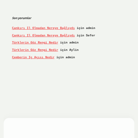
Son yorumlar
Çankırı Il Olmadan Nereye Bağlıydı
için
admin
Çankırı Il Olmadan Nereye Bağlıydı
için
Sefer
Türklerin Göz Rengi Nedir
için
admin
Türklerin Göz Rengi Nedir
için
Aylin
Çemberin Iç Açısı Nedir
için
admin
riş yap
ilbet.online
Betexper giriş adresi güncellendi
bete