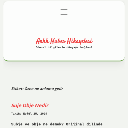
menüyü
Anasayfa
Gizlilik Politikası
aç
Yasal Uyarı
Hakkımızda
Anlık Haber Hikayeleri
Güncel bilgilerle dünyaya bağlan!
Etiket:
Özne ne anlama gelir
Suje Obje Nedir
Tarih: Eylül 25, 2024
Subje ve obje ne demek? Orijinal dilinde