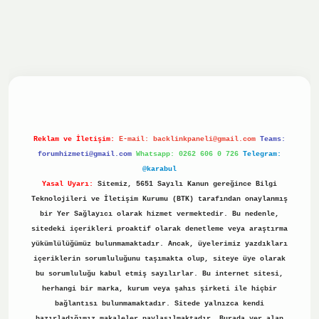
riş yap
ilbet.online
Betexper giriş adresi güncellendi
bete
Reklam ve İletişim:
E-mail:
backlinkpaneli@gmail.com
Teams:
forumhizmeti@gmail.com
Whatsapp: 0262 606 0 726
Telegram:
@karabul
Yasal Uyarı:
Sitemiz, 5651 Sayılı Kanun gereğince Bilgi
Teknolojileri ve İletişim Kurumu (BTK) tarafından onaylanmış
bir Yer Sağlayıcı olarak hizmet vermektedir. Bu nedenle,
sitedeki içerikleri proaktif olarak denetleme veya araştırma
yükümlülüğümüz bulunmamaktadır. Ancak, üyelerimiz yazdıkları
içeriklerin sorumluluğunu taşımakta olup, siteye üye olarak
bu sorumluluğu kabul etmiş sayılırlar. Bu internet sitesi,
herhangi bir marka, kurum veya şahıs şirketi ile hiçbir
bağlantısı bulunmamaktadır. Sitede yalnızca kendi
hazırladığımız makaleler paylaşılmaktadır. Burada yer alan