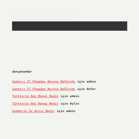
Arama
Son yorumlar
Çankırı Il Olmadan Nereye Bağlıydı
için
admin
Çankırı Il Olmadan Nereye Bağlıydı
için
Sefer
Türklerin Göz Rengi Nedir
için
admin
Türklerin Göz Rengi Nedir
için
Aylin
Çemberin Iç Açısı Nedir
için
admin