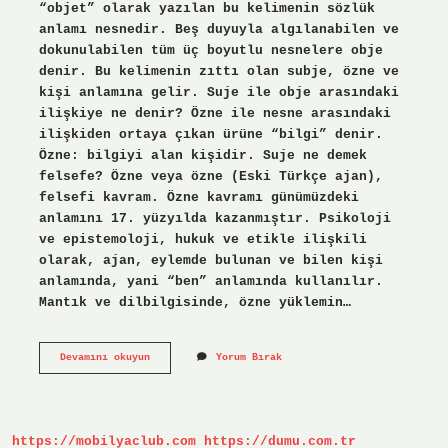
“objet” olarak yazılan bu kelimenin sözlük
anlamı nesnedir. Beş duyuyla algılanabilen ve
dokunulabilen tüm üç boyutlu nesnelere obje
denir. Bu kelimenin zıttı olan subje, özne ve
kişi anlamına gelir. Suje ile obje arasındaki
ilişkiye ne denir? Özne ile nesne arasındaki
ilişkiden ortaya çıkan ürüne “bilgi” denir.
Özne: bilgiyi alan kişidir. Suje ne demek
felsefe? Özne veya özne (Eski Türkçe ajan),
felsefi kavram. Özne kavramı günümüzdeki
anlamını 17. yüzyılda kazanmıştır. Psikoloji
ve epistemoloji, hukuk ve etikle ilişkili
olarak, ajan, eylemde bulunan ve bilen kişi
anlamında, yani “ben” anlamında kullanılır.
Mantık ve dilbilgisinde, özne yüklemin…
Suje
Devamını okuyun
Yorum Bırak
Obje
Nedir
https://mobilyaclub.com
https://dumu.com.tr