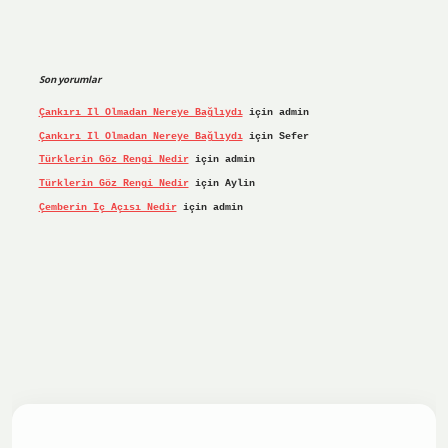
Son yorumlar
Çankırı Il Olmadan Nereye Bağlıydı
için
admin
Çankırı Il Olmadan Nereye Bağlıydı
için
Sefer
Türklerin Göz Rengi Nedir
için
admin
Türklerin Göz Rengi Nedir
için
Aylin
Çemberin Iç Açısı Nedir
için
admin
iş yap
ilbet.online
Betexper giriş adresi güncellendi
betex