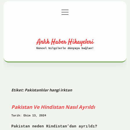
menüyü
Anasayfa
Gizlilik Politikası
aç
Yasal Uyarı
Hakkımızda
Anlık Haber Hikayeleri
Güncel bilgilerle dünyaya bağlan!
Etiket:
Pakistanlılar hangi irktan
Pakistan Ve Hindistan Nasıl Ayrıldı
Tarih: Ekim 13, 2024
Pakistan neden Hindistan’dan ayrıldı?