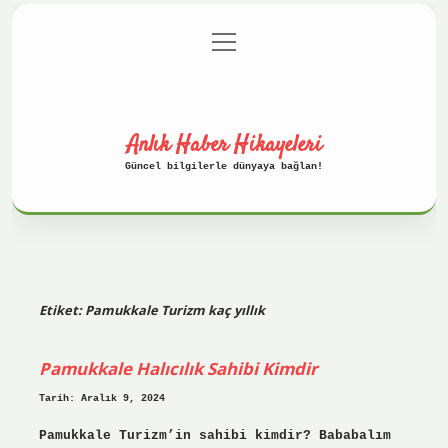
menüyü
Anasayfa
Gizlilik Politikası
aç
Yasal Uyarı
Hakkımızda
Anlık Haber Hikayeleri
Güncel bilgilerle dünyaya bağlan!
Etiket:
Pamukkale Turizm kaç yıllık
Pamukkale Halıcılık Sahibi Kimdir
Tarih: Aralık 9, 2024
Pamukkale Turizm’in sahibi kimdir? Bababalım