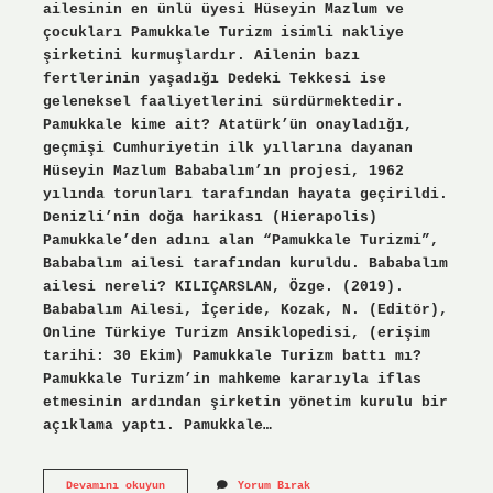
ailesinin en ünlü üyesi Hüseyin Mazlum ve
çocukları Pamukkale Turizm isimli nakliye
şirketini kurmuşlardır. Ailenin bazı
fertlerinin yaşadığı Dedeki Tekkesi ise
geleneksel faaliyetlerini sürdürmektedir.
Pamukkale kime ait? Atatürk’ün onayladığı,
geçmişi Cumhuriyetin ilk yıllarına dayanan
Hüseyin Mazlum Bababalım’ın projesi, 1962
yılında torunları tarafından hayata geçirildi.
Denizli’nin doğa harikası (Hierapolis)
Pamukkale’den adını alan “Pamukkale Turizmi”,
Bababalım ailesi tarafından kuruldu. Bababalım
ailesi nereli? KILIÇARSLAN, Özge. (2019).
Bababalım Ailesi, İçeride, Kozak, N. (Editör),
Online Türkiye Turizm Ansiklopedisi, (erişim
tarihi: 30 Ekim) Pamukkale Turizm battı mı?
Pamukkale Turizm’in mahkeme kararıyla iflas
etmesinin ardından şirketin yönetim kurulu bir
açıklama yaptı. Pamukkale…
Pamukkale
Devamını okuyun
Yorum Bırak