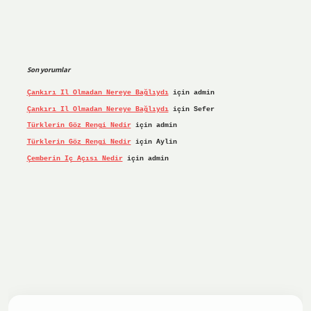
Son yorumlar
Çankırı Il Olmadan Nereye Bağlıydı
için
admin
Çankırı Il Olmadan Nereye Bağlıydı
için
Sefer
Türklerin Göz Rengi Nedir
için
admin
Türklerin Göz Rengi Nedir
için
Aylin
Çemberin Iç Açısı Nedir
için
admin
riş yap
ilbet.online
Betexper giriş adresi güncellendi
bete