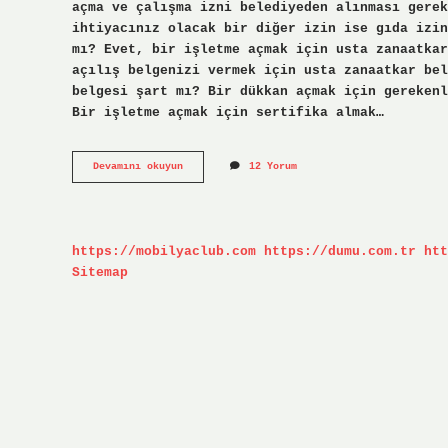
açma ve çalışma izni belediyeden alınması gerek
ihtiyacınız olacak bir diğer izin ise gıda izin
mı? Evet, bir işletme açmak için usta zanaatkar
açılış belgenizi vermek için usta zanaatkar bel
belgesi şart mı? Bir dükkan açmak için gerekenl
Bir işletme açmak için sertifika almak…
Çiğ
Devamını okuyun
12 Yorum
Köfteci
Açmak
Için
Ustalık
Belgesi
https://mobilyaclub.com
https://dumu.com.tr
htt
Şart
Mı
Sitemap