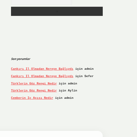
Son yorumlar
Çankırı Il Olmadan Nereye Bağlıydı
için
admin
Çankırı Il Olmadan Nereye Bağlıydı
için
Sefer
Türklerin Göz Rengi Nedir
için
admin
Türklerin Göz Rengi Nedir
için
Aylin
Çemberin Iç Açısı Nedir
için
admin