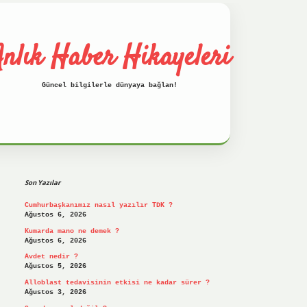
nlık Haber Hikayeleri
Güncel bilgilerle dünyaya bağlan!
Sidebar
betci
hiltonbet
ilbet giriş yap
ilbet.onl
Son Yazılar
Cumhurbaşkanımız nasıl yazılır TDK ?
Ağustos 6, 2026
Kumarda mano ne demek ?
Ağustos 6, 2026
Avdet nedir ?
Ağustos 5, 2026
Alloblast tedavisinin etkisi ne kadar sürer ?
Ağustos 3, 2026