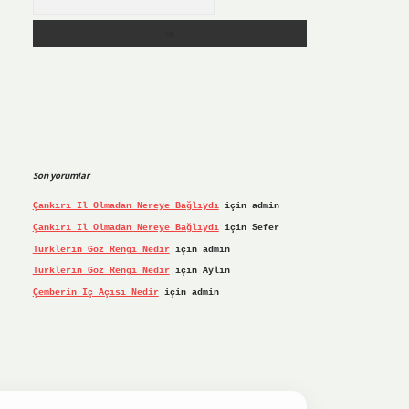
Son yorumlar
Çankırı Il Olmadan Nereye Bağlıydı
için
admin
Çankırı Il Olmadan Nereye Bağlıydı
için
Sefer
Türklerin Göz Rengi Nedir
için
admin
Türklerin Göz Rengi Nedir
için
Aylin
Çemberin Iç Açısı Nedir
için
admin