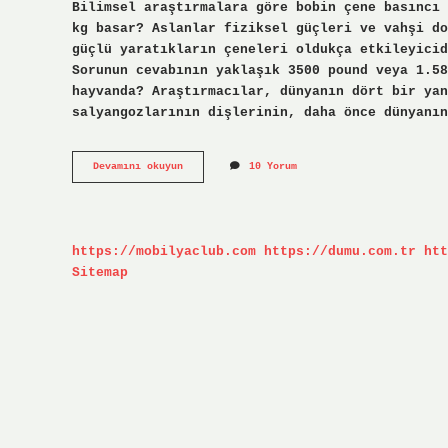
Bilimsel araştırmalara göre bobin çene basıncı 
kg basar? Aslanlar fiziksel güçleri ve vahşi do
güçlü yaratıkların çeneleri oldukça etkileyicid
Sorunun cevabının yaklaşık 3500 pound veya 1.58
hayvanda? Araştırmacılar, dünyanın dört bir yan
salyangozlarının dişlerinin, daha önce dünyanın
En
Devamını okuyun
10 Yorum
Güçlü
Çene
Kimdedir
https://mobilyaclub.com
https://dumu.com.tr
htt
Sitemap