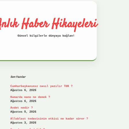
nlık Haber Hikayeleri
Güncel bilgilerle dünyaya bağlan!
Sidebar
betci
hiltonbet
ilbet giriş yap
ilbet.on
Son Yazılar
Cumhurbaşkanımız nasıl yazılır TDK ?
Ağustos 6, 2026
Kumarda mano ne demek ?
Ağustos 6, 2026
Avdet nedir ?
Ağustos 5, 2026
Alloblast tedavisinin etkisi ne kadar sürer ?
Ağustos 3, 2026