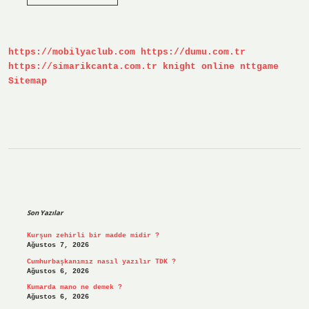
Arama
Izni
Olmadan
Çanta
Arayabilir
https://mobilyaclub.com
https://dumu.com.tr
Mi
https://simarikcanta.com.tr
knight online
nttgame
Sitemap
Sidebar
Son Yazılar
Kurşun zehirli bir madde midir ?
Ağustos 7, 2026
Cumhurbaşkanımız nasıl yazılır TDK ?
Ağustos 6, 2026
Kumarda mano ne demek ?
Ağustos 6, 2026