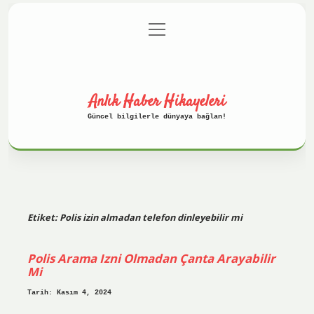
menüyü
Anasayfa
Gizlilik Politikası
aç
Yasal Uyarı
Hakkımızda
Anlık Haber Hikayeleri
Güncel bilgilerle dünyaya bağlan!
Etiket:
Polis izin almadan telefon dinleyebilir mi
Polis Arama Izni Olmadan Çanta Arayabilir
Mi
Tarih: Kasım 4, 2024