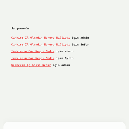
Son yorumlar
Çankırı Il Olmadan Nereye Bağlıydı
için
admin
Çankırı Il Olmadan Nereye Bağlıydı
için
Sefer
Türklerin Göz Rengi Nedir
için
admin
Türklerin Göz Rengi Nedir
için
Aylin
Çemberin Iç Açısı Nedir
için
admin
iş yap
ilbet.online
Betexper giriş adresi güncellendi
betex