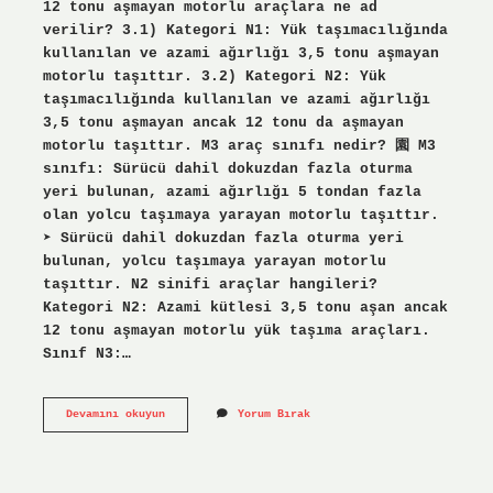
12 tonu aşmayan motorlu araçlara ne ad
verilir? 3.1) Kategori N1: Yük taşımacılığında
kullanılan ve azami ağırlığı 3,5 tonu aşmayan
motorlu taşıttır. 3.2) Kategori N2: Yük
taşımacılığında kullanılan ve azami ağırlığı
3,5 tonu aşmayan ancak 12 tonu da aşmayan
motorlu taşıttır. M3 araç sınıfı nedir? 園 M3
sınıfı: Sürücü dahil dokuzdan fazla oturma
yeri bulunan, azami ağırlığı 5 tondan fazla
olan yolcu taşımaya yarayan motorlu taşıttır.
➤ Sürücü dahil dokuzdan fazla oturma yeri
bulunan, yolcu taşımaya yarayan motorlu
taşıttır. N2 sinifi araçlar hangileri?
Kategori N2: Azami kütlesi 3,5 tonu aşan ancak
12 tonu aşmayan motorlu yük taşıma araçları.
Sınıf N3:…
35
Devamını okuyun
Yorum Bırak
Tonu
Aşan
Ancak
12
Tonu