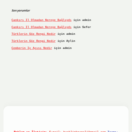
Son yorumlar
Çankırı Il Olmadan Nereye Bağlıydı
için
admin
Çankırı Il Olmadan Nereye Bağlıydı
için
Sefer
Türklerin Göz Rengi Nedir
için
admin
Türklerin Göz Rengi Nedir
için
Aylin
Çemberin Iç Açısı Nedir
için
admin
iriş yap
ilbet.online
Betexper giriş adresi güncellendi
bet