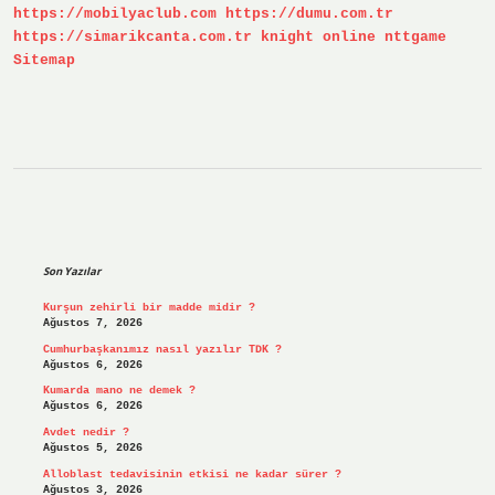
https://mobilyaclub.com
https://dumu.com.tr
Aşmayan
Motorlu
https://simarikcanta.com.tr
knight online
nttgame
Araçlara
Sitemap
Ne
Ad
Verilir
Sidebar
Son Yazılar
Kurşun zehirli bir madde midir ?
Ağustos 7, 2026
Cumhurbaşkanımız nasıl yazılır TDK ?
Ağustos 6, 2026
Kumarda mano ne demek ?
Ağustos 6, 2026
Avdet nedir ?
Ağustos 5, 2026
Alloblast tedavisinin etkisi ne kadar sürer ?
Ağustos 3, 2026