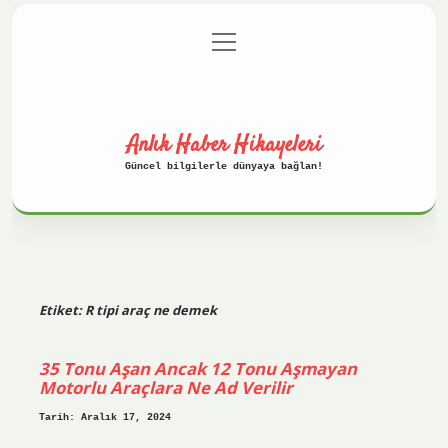
menüyü
Anasayfa
Gizlilik Politikası
aç
Yasal Uyarı
Hakkımızda
Anlık Haber Hikayeleri
Güncel bilgilerle dünyaya bağlan!
Etiket:
R tipi araç ne demek
35 Tonu Aşan Ancak 12 Tonu Aşmayan
Motorlu Araçlara Ne Ad Verilir
Tarih: Aralık 17, 2024