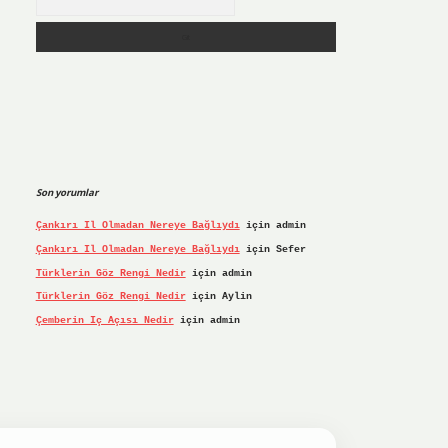
Son yorumlar
Çankırı Il Olmadan Nereye Bağlıydı
için
admin
Çankırı Il Olmadan Nereye Bağlıydı
için
Sefer
Türklerin Göz Rengi Nedir
için
admin
Türklerin Göz Rengi Nedir
için
Aylin
Çemberin Iç Açısı Nedir
için
admin