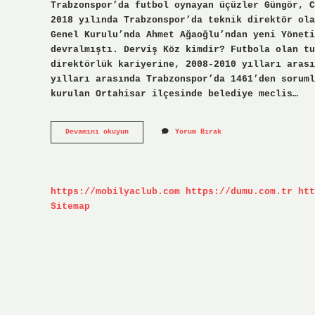
Trabzonspor’da futbol oynayan üçüzler Güngör, C
2018 yılında Trabzonspor’da teknik direktör ola
Genel Kurulu’nda Ahmet Ağaoğlu’ndan yeni Yöneti
devralmıştı. Derviş Köz kimdir? Futbola olan tu
direktörlük kariyerine, 2008-2010 yılları arası
yılları arasında Trabzonspor’da 1461’den soruml
kurulan Ortahisar ilçesinde belediye meclis…
Ceyhun
Devamını okuyun
Yorum Bırak
Eskici
Kimdir
https://mobilyaclub.com
https://dumu.com.tr
htt
Sitemap