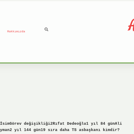
A
Hakkımızda
İsimGörev değişikliği2Rıfat Dedeoğlu1 yıl 84 günAli
yman2 yıl 144 gün19 sıra daha TS asbaşkanı kimdir?