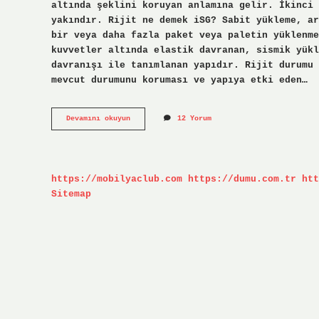
altında şeklini koruyan anlamına gelir. İkinci 
yakındır. Rijit ne demek iSG? Sabit yükleme, ar
bir veya daha fazla paket veya paletin yüklenme
kuvvetler altında elastik davranan, sismik yükl
​​davranışı ile tanımlanan yapıdır. Rijit durumu
mevcut durumunu koruması ve yapıya etki eden…
Rijit
Devamını okuyun
12 Yorum
Çalışma
Ne
Demek
https://mobilyaclub.com
https://dumu.com.tr
htt
Sitemap