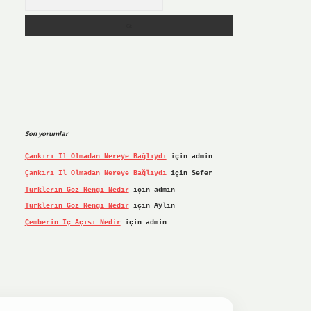
Son yorumlar
Çankırı Il Olmadan Nereye Bağlıydı
için
admin
Çankırı Il Olmadan Nereye Bağlıydı
için
Sefer
Türklerin Göz Rengi Nedir
için
admin
Türklerin Göz Rengi Nedir
için
Aylin
Çemberin Iç Açısı Nedir
için
admin