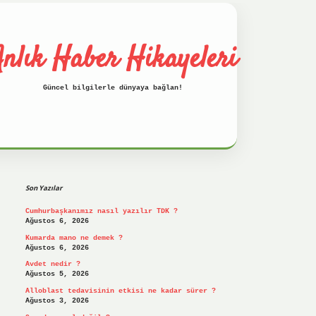
nlık Haber Hikayeleri
Güncel bilgilerle dünyaya bağlan!
Sidebar
betci
hiltonbet
ilbet giriş yap
ilbet.onl
Son Yazılar
Cumhurbaşkanımız nasıl yazılır TDK ?
Ağustos 6, 2026
Kumarda mano ne demek ?
Ağustos 6, 2026
Avdet nedir ?
Ağustos 5, 2026
Alloblast tedavisinin etkisi ne kadar sürer ?
Ağustos 3, 2026