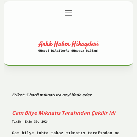
menüyü
Anasayfa
Gizlilik Politikası
aç
Yasal Uyarı
Hakkımızda
Anlık Haber Hikayeleri
Güncel bilgilerle dünyaya bağlan!
Etiket:
S harfi mıknatısta neyi ifade eder
Cam Bilye Mıknatıs Tarafından Çekilir Mi
Tarih: Ekim 30, 2024
Cam bilye tahta takoz mıknatıs tarafından ne