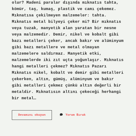
olur? Madeni paralar dışında mıknatıs tahta,
kömür, taş, kumaş, plastik ve camı çekemez.
Mıknatısa çekilmeyen malzemeler: tahta.
Mıknatıs metal bilyeyi çeker mi? Bir mıknatıs
veya tuzak, manyetik alan yaratan bir nesne
veya malzemedir. Demir, nikel ve kobalt gibi
bazı metalleri çeker, ancak bakır ve alüminyum
gibi bazı metallere ve metal olmayan
malzemelere saldırmaz. Manyetik etki,
malzemelerde iki zıt uçta yoğunlaşır. Mıknatıs
hangi metalleri çekmez? Mıknatıs Pazarı
Mıknatıs nikel, kobalt ve demir gibi metalleri
çekerken, altın, gümüş, alüminyum ve bakır
gibi metalleri çekmez çünkü altın değerli bir
metaldir. Mıknatısın altını çekeceği herhangi
bir metal…
Cam
Devamını okuyun
Yorum Bırak
Bilye
Mıknatıs
Tarafından
Çekilir
Mi