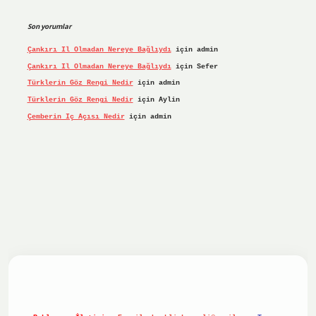
Son yorumlar
Çankırı Il Olmadan Nereye Bağlıydı
için
admin
Çankırı Il Olmadan Nereye Bağlıydı
için
Sefer
Türklerin Göz Rengi Nedir
için
admin
Türklerin Göz Rengi Nedir
için
Aylin
Çemberin Iç Açısı Nedir
için
admin
iriş yap
ilbet.online
Betexper giriş adresi güncellendi
bet