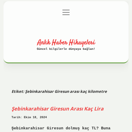
menüyü
Anasayfa
Gizlilik Politikası
aç
Yasal Uyarı
Hakkımızda
Anlık Haber Hikayeleri
Güncel bilgilerle dünyaya bağlan!
Etiket:
Şebinkarahisar Giresun arası kaç kilometre
Şebinkarahisar Giresun Arası Kaç Lira
Tarih: Ekim 18, 2024
Şebinkarahisar Giresun dolmuş kaç TL? Buna