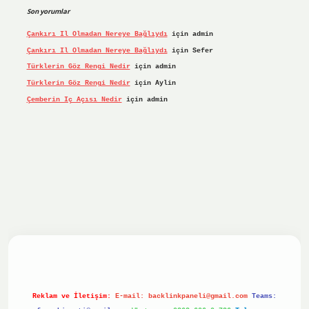
Son yorumlar
Çankırı Il Olmadan Nereye Bağlıydı
için
admin
Çankırı Il Olmadan Nereye Bağlıydı
için
Sefer
Türklerin Göz Rengi Nedir
için
admin
Türklerin Göz Rengi Nedir
için
Aylin
Çemberin Iç Açısı Nedir
için
admin
iriş yap
ilbet.online
Betexper giriş adresi güncellendi
bet
Reklam ve İletişim:
E-mail:
backlinkpaneli@gmail.com
Teams: