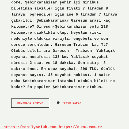
göre, Şebinkarahisar şehir içi minibüs
biletinin siviller için fiyatı 7 liradan 8
liraya, öğrenciler için ise 6 liradan 7 liraya
çıkarıldı. Şebinkarahisar Giresun arası kaç
kilometre? Giresun-Şebinkarahisar yolu 118
kilometre uzaklıkta olup, heyelan riski
nedeniyle oldukça virajlı, engebeli ve son
derece sorunludur. Giresun Trabzon kaç TL?
Otobüs bileti ara Giresun – Trabzon. Yaklaşık
seyahat mesafesi: 133 km. Yaklaşık seyahat
süresi: 2 saat ve 18 dakika. Son satış: 8
dakika önce. En ucuz seyahat. 200 TLD. Günlük
seyahat sayısı. 45 seyahat noktası. 1 satır
daha Şebinkarahisar İstanbul otobüs bileti ne
kadar? En popüler Şebinkarahisar otobüs…
Şebinkarahisar
Devamını okuyun
Yorum Bırak
Giresun
Arası
Kaç
Lira
https://mobilyaclub.com
https://dumu.com.tr