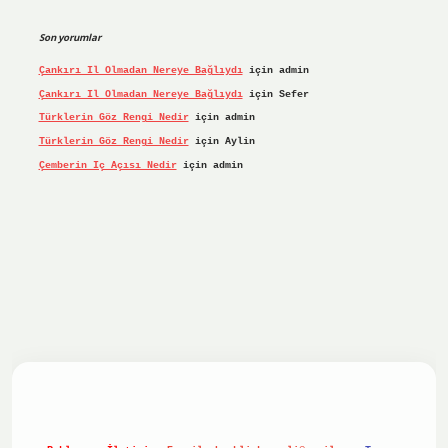
Son yorumlar
Çankırı Il Olmadan Nereye Bağlıydı
için
admin
Çankırı Il Olmadan Nereye Bağlıydı
için
Sefer
Türklerin Göz Rengi Nedir
için
admin
Türklerin Göz Rengi Nedir
için
Aylin
Çemberin Iç Açısı Nedir
için
admin
riş yap
ilbet.online
Betexper giriş adresi güncellendi
bete