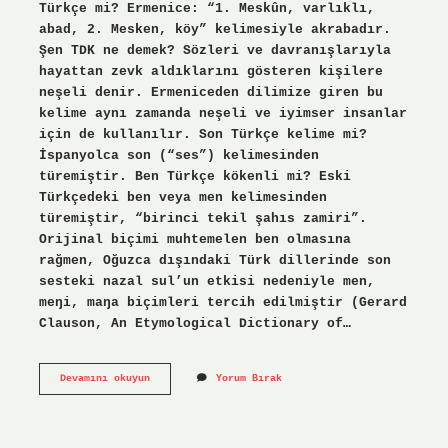
Türkçe mi? Ermenice: “1. Meskûn, varlıklı,
abad, 2. Mesken, köy” kelimesiyle akrabadır.
Şen TDK ne demek? Sözleri ve davranışlarıyla
hayattan zevk aldıklarını gösteren kişilere
neşeli denir. Ermeniceden dilimize giren bu
kelime aynı zamanda neşeli ve iyimser insanlar
için de kullanılır. Son Türkçe kelime mi?
İspanyolca son (“ses”) kelimesinden
türemiştir. Ben Türkçe kökenli mi? Eski
Türkçedeki ben veya men kelimesinden
türemiştir, “birinci tekil şahıs zamiri”.
Orijinal biçimi muhtemelen ben olmasına
rağmen, Oğuzca dışındaki Türk dillerinde son
sesteki nazal sul’un etkisi nedeniyle men,
meŋi, maŋa biçimleri tercih edilmiştir (Gerard
Clauson, An Etymological Dictionary of…
Sen
Devamını okuyun
Yorum Bırak
Kelimesi
Türkçe
Mi