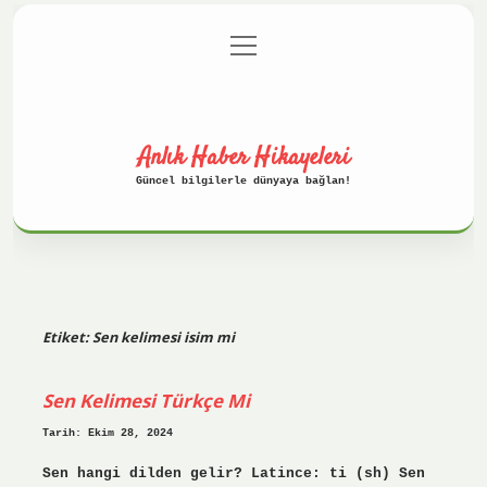
menüyü
Anasayfa
Gizlilik Politikası
aç
Yasal Uyarı
Hakkımızda
Anlık Haber Hikayeleri
Güncel bilgilerle dünyaya bağlan!
Etiket:
Sen kelimesi isim mi
Sen Kelimesi Türkçe Mi
Tarih: Ekim 28, 2024
Sen hangi dilden gelir? Latince: ti (sh) Sen