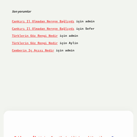
Son yorumlar
Çankırı Il Olmadan Nereye Bağlıydı
için
admin
Çankırı Il Olmadan Nereye Bağlıydı
için
Sefer
Türklerin Göz Rengi Nedir
için
admin
Türklerin Göz Rengi Nedir
için
Aylin
Çemberin Iç Açısı Nedir
için
admin
iş yap
ilbet.online
Betexper giriş adresi güncellendi
betex