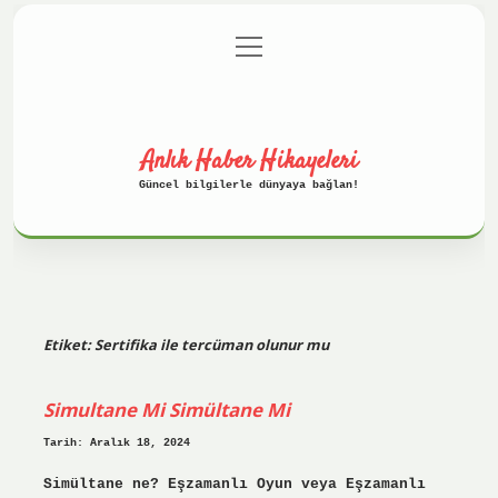
menüyü
Anasayfa
Gizlilik Politikası
aç
Yasal Uyarı
Hakkımızda
Anlık Haber Hikayeleri
Güncel bilgilerle dünyaya bağlan!
Etiket:
Sertifika ile tercüman olunur mu
Simultane Mi Simültane Mi
Tarih: Aralık 18, 2024
Simültane ne? Eşzamanlı Oyun veya Eşzamanlı