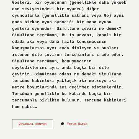
Gösteri, bir oyuncunun (genellikle daha yüksek
dan seviyesindeki bir oyuncu) diğer
oyuncularla (genellikle satranç veya Go) aynı
anda birkaç oyun oynadığı bir masa oyunu
gösteri oyunudur. Simültane çeviri ne demek?
Simultane tercüman; Bu iş unvanı, kapalı bir
odada iki veya daha fazla konuşmacının
konuşmalarını aynı anda dinleyen ve bunları
istenen dile çeviren tercümanları ifade eder.
Simultane tercüman, konuşmacının
söylediklerini aynı anda başka bir dile
çevirir. Simültane odası ne demek? Simultane
tercüme kabinleri yaklaşık iki metreye iki
metre boyutlarında ses geçirmez sistemlerdir.
Tercüman genellikle bu kabinde başka bir
tercümanla birlikte bulunur. Tercüme kabinleri
hem sabit…
Simultane
Devamını okuyun
Yorum Bırak
Mi
Simültane
Mi